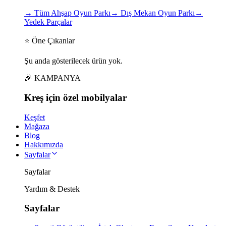
→
Tüm Ahşap Oyun Parkı
→
Dış Mekan Oyun Parkı
→
Yedek Parçalar
⭐ Öne Çıkanlar
Şu anda gösterilecek ürün yok.
🎉 KAMPANYA
Kreş için
özel
mobilyalar
Keşfet
Mağaza
Blog
Hakkımızda
Sayfalar
Sayfalar
Yardım & Destek
Sayfalar