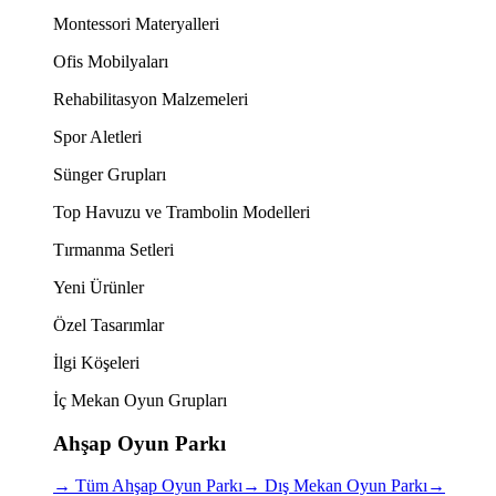
Montessori Materyalleri
Ofis Mobilyaları
Rehabilitasyon Malzemeleri
Spor Aletleri
Sünger Grupları
Top Havuzu ve Trambolin Modelleri
Tırmanma Setleri
Yeni Ürünler
Özel Tasarımlar
İlgi Köşeleri
İç Mekan Oyun Grupları
Ahşap Oyun Parkı
→
Tüm Ahşap Oyun Parkı
→
Dış Mekan Oyun Parkı
→