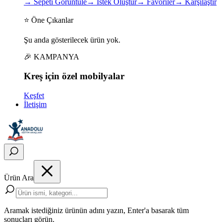
→
Sepeti Görüntüle
→
İstek Oluştur
→
Favoriler
→
Karşılaştır
⭐ Öne Çıkanlar
Şu anda gösterilecek ürün yok.
🎉 KAMPANYA
Kreş için
özel
mobilyalar
Keşfet
İletişim
Ürün Ara
Aramak istediğiniz ürünün adını yazın, Enter'a basarak tüm
sonuçları görün.