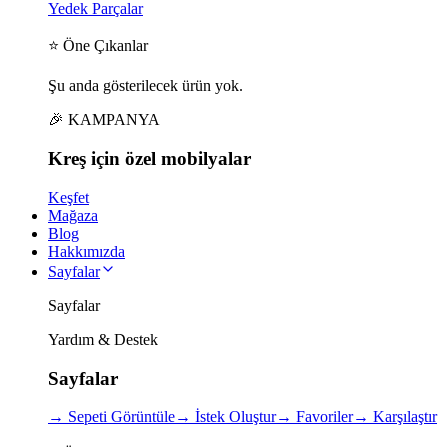
Yedek Parçalar
⭐ Öne Çıkanlar
Şu anda gösterilecek ürün yok.
🎉 KAMPANYA
Kreş için
özel
mobilyalar
Keşfet
Mağaza
Blog
Hakkımızda
Sayfalar
Sayfalar
Yardım & Destek
Sayfalar
→
Sepeti Görüntüle
→
İstek Oluştur
→
Favoriler
→
Karşılaştır