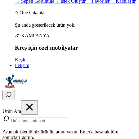
→
Sepeti Görüntüle
→
İstek Oluştur
→
Favoriler
→
Karşılaştır
⭐ Öne Çıkanlar
Şu anda gösterilecek ürün yok.
🎉 KAMPANYA
Kreş için
özel
mobilyalar
Keşfet
İletişim
Ürün Ara
Aramak istediğiniz ürünün adını yazın, Enter'a basarak tüm
sonuçları görün.