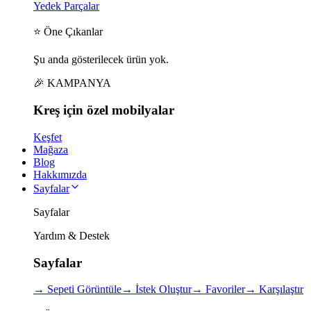
Yedek Parçalar
⭐ Öne Çıkanlar
Şu anda gösterilecek ürün yok.
🎉 KAMPANYA
Kreş için
özel
mobilyalar
Keşfet
Mağaza
Blog
Hakkımızda
Sayfalar
Sayfalar
Yardım & Destek
Sayfalar
→
Sepeti Görüntüle
→
İstek Oluştur
→
Favoriler
→
Karşılaştır