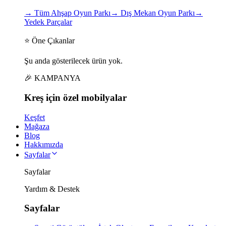
→
Tüm Ahşap Oyun Parkı
→
Dış Mekan Oyun Parkı
→
Yedek Parçalar
⭐ Öne Çıkanlar
Şu anda gösterilecek ürün yok.
🎉 KAMPANYA
Kreş için
özel
mobilyalar
Keşfet
Mağaza
Blog
Hakkımızda
Sayfalar
Sayfalar
Yardım & Destek
Sayfalar