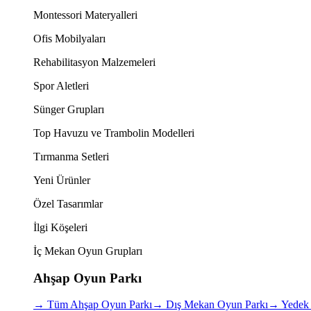
Montessori Materyalleri
Ofis Mobilyaları
Rehabilitasyon Malzemeleri
Spor Aletleri
Sünger Grupları
Top Havuzu ve Trambolin Modelleri
Tırmanma Setleri
Yeni Ürünler
Özel Tasarımlar
İlgi Köşeleri
İç Mekan Oyun Grupları
Ahşap Oyun Parkı
→
Tüm Ahşap Oyun Parkı
→
Dış Mekan Oyun Parkı
→
Yedek 