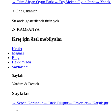
→
Tüm Ahşap Oyun Parkı
→
Dış Mekan Oyun Parkı
→
Yedek 
⭐ Öne Çıkanlar
Şu anda gösterilecek ürün yok.
🎉 KAMPANYA
Kreş için
özel
mobilyalar
Keşfet
Mağaza
Blog
Hakkımızda
Sayfalar
Sayfalar
Yardım & Destek
Sayfalar
→
Sepeti Görüntüle
→
İstek Oluştur
→
Favoriler
→
Karşılaştır