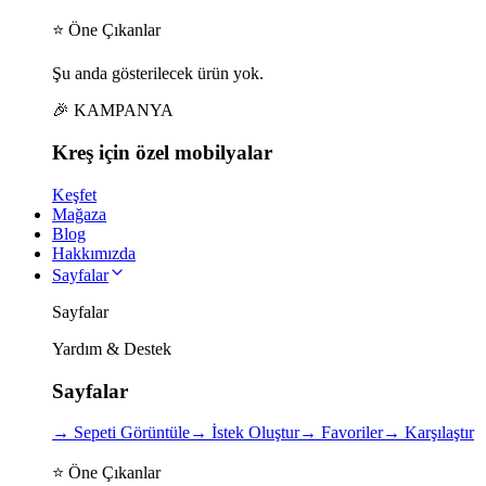
⭐ Öne Çıkanlar
Şu anda gösterilecek ürün yok.
🎉 KAMPANYA
Kreş için
özel
mobilyalar
Keşfet
Mağaza
Blog
Hakkımızda
Sayfalar
Sayfalar
Yardım & Destek
Sayfalar
→
Sepeti Görüntüle
→
İstek Oluştur
→
Favoriler
→
Karşılaştır
⭐ Öne Çıkanlar