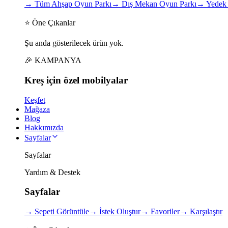
→
Tüm Ahşap Oyun Parkı
→
Dış Mekan Oyun Parkı
→
Yedek 
⭐ Öne Çıkanlar
Şu anda gösterilecek ürün yok.
🎉 KAMPANYA
Kreş için
özel
mobilyalar
Keşfet
Mağaza
Blog
Hakkımızda
Sayfalar
Sayfalar
Yardım & Destek
Sayfalar
→
Sepeti Görüntüle
→
İstek Oluştur
→
Favoriler
→
Karşılaştır