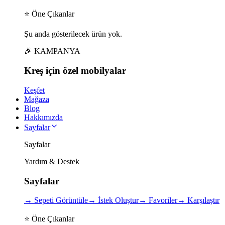
⭐ Öne Çıkanlar
Şu anda gösterilecek ürün yok.
🎉 KAMPANYA
Kreş için
özel
mobilyalar
Keşfet
Mağaza
Blog
Hakkımızda
Sayfalar
Sayfalar
Yardım & Destek
Sayfalar
→
Sepeti Görüntüle
→
İstek Oluştur
→
Favoriler
→
Karşılaştır
⭐ Öne Çıkanlar