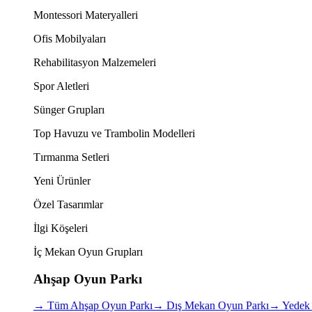
Montessori Materyalleri
Ofis Mobilyaları
Rehabilitasyon Malzemeleri
Spor Aletleri
Sünger Grupları
Top Havuzu ve Trambolin Modelleri
Tırmanma Setleri
Yeni Ürünler
Özel Tasarımlar
İlgi Köşeleri
İç Mekan Oyun Grupları
Ahşap Oyun Parkı
→
Tüm Ahşap Oyun Parkı
→
Dış Mekan Oyun Parkı
→
Yedek 