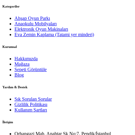
Kategoriler
Ahşap Oyun Parkı
Anaokulu Mobilyaları
Elektronik Oyun Makinaları
Eva Zemin Kaplama (Tatami yer minderi)
Kurumsal
Hakkımızda
Mağaza
Sepeti Görüntüle
Blog
Yardım & Destek
Sık Sorulan Sorular
Gizlilik Politikası
Kullanım Şartları
İletişim
Orhangazi Mah. Anahtar Sk No:7, Pendik/İstanbul