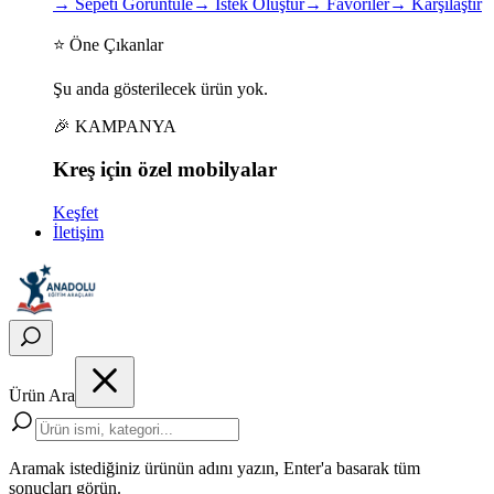
→
Sepeti Görüntüle
→
İstek Oluştur
→
Favoriler
→
Karşılaştır
⭐ Öne Çıkanlar
Şu anda gösterilecek ürün yok.
🎉 KAMPANYA
Kreş için
özel
mobilyalar
Keşfet
İletişim
Ürün Ara
Aramak istediğiniz ürünün adını yazın, Enter'a basarak tüm
sonuçları görün.