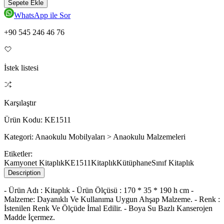
Sepete Ekle
WhatsApp ile Sor
+90 545 246 46 76
İstek listesi
Karşılaştır
Ürün Kodu:
KE1511
Kategori:
Anaokulu Mobilyaları > Anaokulu Malzemeleri
Etiketler:
Kamyonet Kitaplık
KE1511
Kitaplık
Kütüphane
Sınıf Kitaplık
Description
- Ürün Adı : Kitaplık - Ürün Ölçüsü : 170 * 35 * 190 h cm -
Malzeme: Dayanıklı Ve Kullanıma Uygun Ahşap Malzeme. - Renk :
İstenilen Renk Ve Ölçüde İmal Edilir. - Boya Su Bazlı Kanserojen
Madde İçermez.