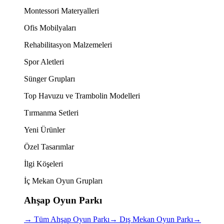
Montessori Materyalleri
Ofis Mobilyaları
Rehabilitasyon Malzemeleri
Spor Aletleri
Sünger Grupları
Top Havuzu ve Trambolin Modelleri
Tırmanma Setleri
Yeni Ürünler
Özel Tasarımlar
İlgi Köşeleri
İç Mekan Oyun Grupları
Ahşap Oyun Parkı
→
Tüm Ahşap Oyun Parkı
→
Dış Mekan Oyun Parkı
→