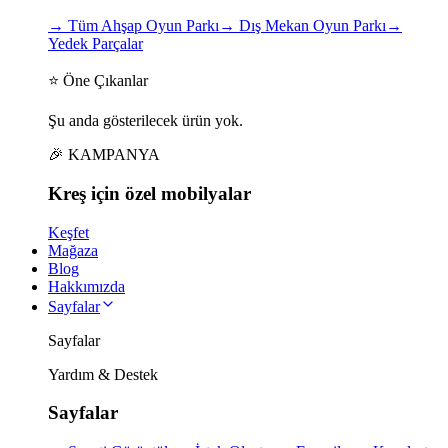
→
Tüm Ahşap Oyun Parkı
→
Dış Mekan Oyun Parkı
→
Yedek Parçalar
⭐ Öne Çıkanlar
Şu anda gösterilecek ürün yok.
🎉 KAMPANYA
Kreş için
özel
mobilyalar
Keşfet
Mağaza
Blog
Hakkımızda
Sayfalar
Sayfalar
Yardım & Destek
Sayfalar