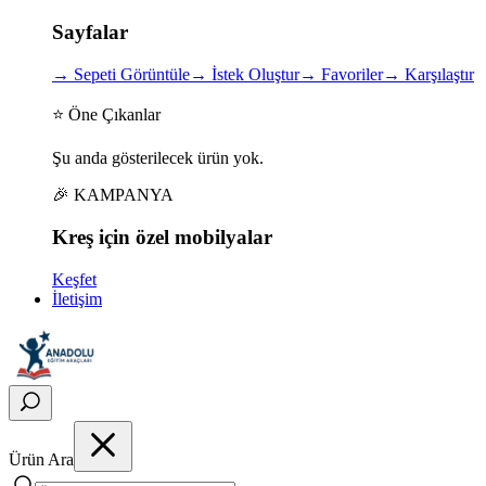
Sayfalar
→
Sepeti Görüntüle
→
İstek Oluştur
→
Favoriler
→
Karşılaştır
⭐ Öne Çıkanlar
Şu anda gösterilecek ürün yok.
🎉 KAMPANYA
Kreş için
özel
mobilyalar
Keşfet
İletişim
Ürün Ara