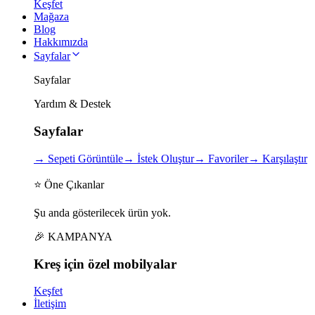
Keşfet
Mağaza
Blog
Hakkımızda
Sayfalar
Sayfalar
Yardım & Destek
Sayfalar
→
Sepeti Görüntüle
→
İstek Oluştur
→
Favoriler
→
Karşılaştır
⭐ Öne Çıkanlar
Şu anda gösterilecek ürün yok.
🎉 KAMPANYA
Kreş için
özel
mobilyalar
Keşfet
İletişim