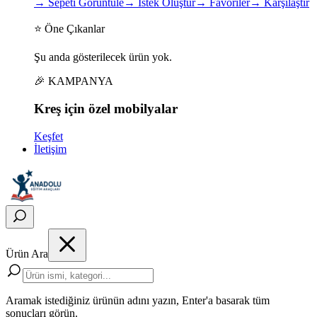
→
Sepeti Görüntüle
→
İstek Oluştur
→
Favoriler
→
Karşılaştır
⭐ Öne Çıkanlar
Şu anda gösterilecek ürün yok.
🎉 KAMPANYA
Kreş için
özel
mobilyalar
Keşfet
İletişim
Ürün Ara
Aramak istediğiniz ürünün adını yazın, Enter'a basarak tüm
sonuçları görün.