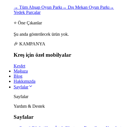
→
Tüm Ahşap Oyun Parkı
→
Dış Mekan Oyun Parkı
→
Yedek Parçalar
⭐ Öne Çıkanlar
Şu anda gösterilecek ürün yok.
🎉 KAMPANYA
Kreş için
özel
mobilyalar
Keşfet
Mağaza
Blog
Hakkımızda
Sayfalar
Sayfalar
Yardım & Destek
Sayfalar