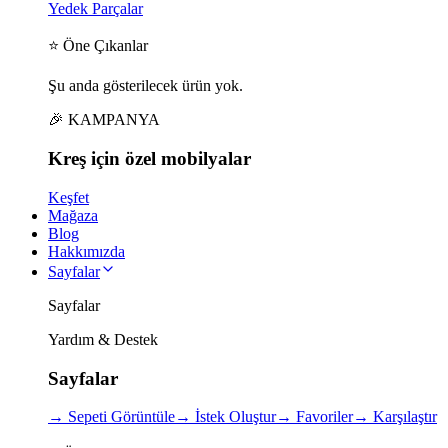
Yedek Parçalar
⭐ Öne Çıkanlar
Şu anda gösterilecek ürün yok.
🎉 KAMPANYA
Kreş için
özel
mobilyalar
Keşfet
Mağaza
Blog
Hakkımızda
Sayfalar
Sayfalar
Yardım & Destek
Sayfalar
→
Sepeti Görüntüle
→
İstek Oluştur
→
Favoriler
→
Karşılaştır