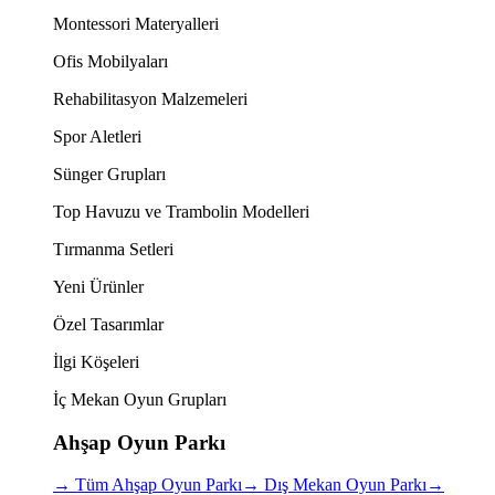
Montessori Materyalleri
Ofis Mobilyaları
Rehabilitasyon Malzemeleri
Spor Aletleri
Sünger Grupları
Top Havuzu ve Trambolin Modelleri
Tırmanma Setleri
Yeni Ürünler
Özel Tasarımlar
İlgi Köşeleri
İç Mekan Oyun Grupları
Ahşap Oyun Parkı
→
Tüm Ahşap Oyun Parkı
→
Dış Mekan Oyun Parkı
→