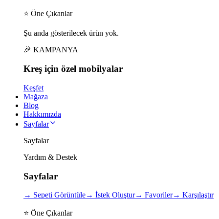
⭐ Öne Çıkanlar
Şu anda gösterilecek ürün yok.
🎉 KAMPANYA
Kreş için
özel
mobilyalar
Keşfet
Mağaza
Blog
Hakkımızda
Sayfalar
Sayfalar
Yardım & Destek
Sayfalar
→
Sepeti Görüntüle
→
İstek Oluştur
→
Favoriler
→
Karşılaştır
⭐ Öne Çıkanlar