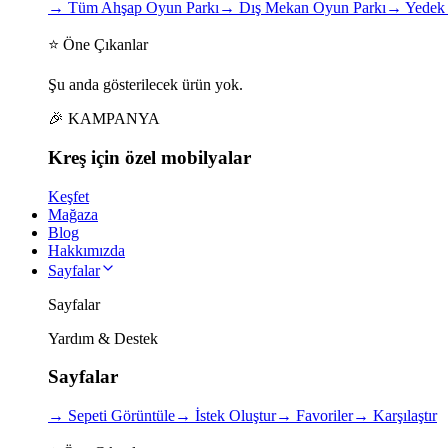
→
Tüm Ahşap Oyun Parkı
→
Dış Mekan Oyun Parkı
→
Yedek 
⭐ Öne Çıkanlar
Şu anda gösterilecek ürün yok.
🎉 KAMPANYA
Kreş için
özel
mobilyalar
Keşfet
Mağaza
Blog
Hakkımızda
Sayfalar
Sayfalar
Yardım & Destek
Sayfalar
→
Sepeti Görüntüle
→
İstek Oluştur
→
Favoriler
→
Karşılaştır