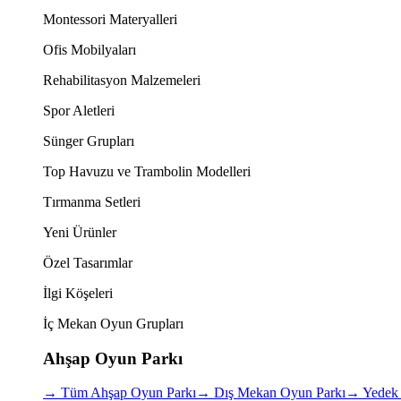
Montessori Materyalleri
Ofis Mobilyaları
Rehabilitasyon Malzemeleri
Spor Aletleri
Sünger Grupları
Top Havuzu ve Trambolin Modelleri
Tırmanma Setleri
Yeni Ürünler
Özel Tasarımlar
İlgi Köşeleri
İç Mekan Oyun Grupları
Ahşap Oyun Parkı
→
Tüm Ahşap Oyun Parkı
→
Dış Mekan Oyun Parkı
→
Yedek 