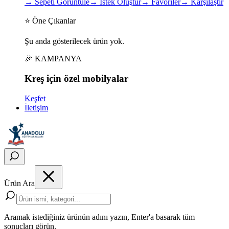
→
Sepeti Görüntüle
→
İstek Oluştur
→
Favoriler
→
Karşılaştır
⭐ Öne Çıkanlar
Şu anda gösterilecek ürün yok.
🎉 KAMPANYA
Kreş için
özel
mobilyalar
Keşfet
İletişim
Ürün Ara
Aramak istediğiniz ürünün adını yazın, Enter'a basarak tüm
sonuçları görün.