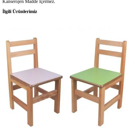
Kanserojen Madde İçermez.
İlgili Ürünlerimiz