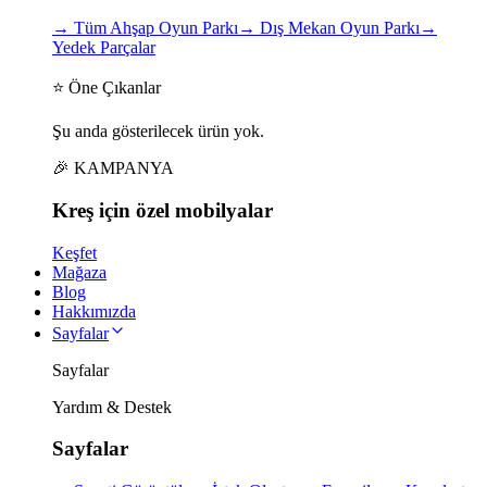
→
Tüm Ahşap Oyun Parkı
→
Dış Mekan Oyun Parkı
→
Yedek Parçalar
⭐ Öne Çıkanlar
Şu anda gösterilecek ürün yok.
🎉 KAMPANYA
Kreş için
özel
mobilyalar
Keşfet
Mağaza
Blog
Hakkımızda
Sayfalar
Sayfalar
Yardım & Destek
Sayfalar