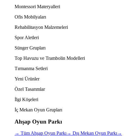
Montessori Materyalleri
Ofis Mobilyaları
Rehabilitasyon Malzemeleri
Spor Aletleri
Sünger Grupları
Top Havuzu ve Trambolin Modelleri
Tırmanma Setleri
Yeni Ürünler
Özel Tasarımlar
İlgi Köşeleri
İç Mekan Oyun Grupları
Ahşap Oyun Parkı
→
Tüm Ahşap Oyun Parkı
→
Dış Mekan Oyun Parkı
→