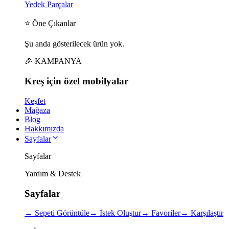
Yedek Parçalar
⭐ Öne Çıkanlar
Şu anda gösterilecek ürün yok.
🎉 KAMPANYA
Kreş için
özel
mobilyalar
Keşfet
Mağaza
Blog
Hakkımızda
Sayfalar
Sayfalar
Yardım & Destek
Sayfalar
→
Sepeti Görüntüle
→
İstek Oluştur
→
Favoriler
→
Karşılaştır