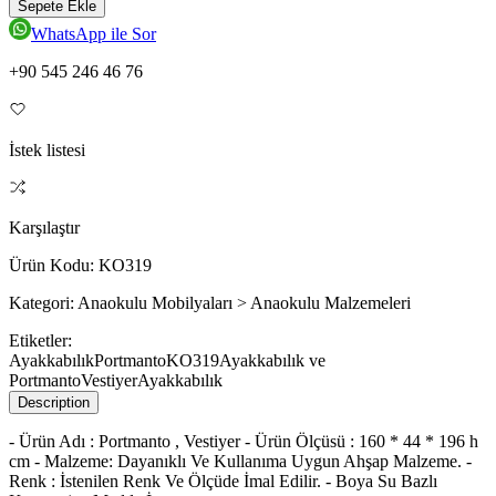
Sepete Ekle
WhatsApp ile Sor
+90 545 246 46 76
İstek listesi
Karşılaştır
Ürün Kodu:
KO319
Kategori:
Anaokulu Mobilyaları > Anaokulu Malzemeleri
Etiketler:
Ayakkabılık
Portmanto
KO319
Ayakkabılık ve
Portmanto
Vestiyer
Ayakkabılık
Description
- Ürün Adı : Portmanto , Vestiyer - Ürün Ölçüsü : 160 * 44 * 196 h
cm - Malzeme: Dayanıklı Ve Kullanıma Uygun Ahşap Malzeme. -
Renk : İstenilen Renk Ve Ölçüde İmal Edilir. - Boya Su Bazlı