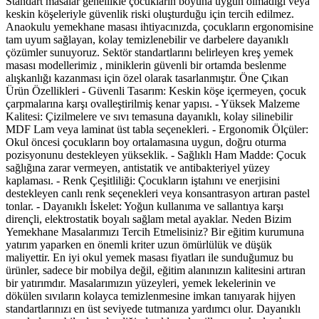
Standart masalar genellikle çocukların boyuna uygun olmadığı veya
keskin köşeleriyle güvenlik riski oluşturduğu için tercih edilmez.
Anaokulu yemekhane masası ihtiyacınızda, çocukların ergonomisine
tam uyum sağlayan, kolay temizlenebilir ve darbelere dayanıklı
çözümler sunuyoruz. Sektör standartlarını belirleyen kreş yemek
masası modellerimiz , miniklerin güvenli bir ortamda beslenme
alışkanlığı kazanması için özel olarak tasarlanmıştır. Öne Çıkan
Ürün Özellikleri - Güvenli Tasarım: Keskin köşe içermeyen, çocuk
çarpmalarına karşı ovalleştirilmiş kenar yapısı. - Yüksek Malzeme
Kalitesi: Çizilmelere ve sıvı temasuna dayanıklı, kolay silinebilir
MDF Lam veya laminat üst tabla seçenekleri. - Ergonomik Ölçüler:
Okul öncesi çocukların boy ortalamasına uygun, doğru oturma
pozisyonunu destekleyen yükseklik. - Sağlıklı Ham Madde: Çocuk
sağlığına zarar vermeyen, antistatik ve antibakteriyel yüzey
kaplaması. - Renk Çeşitliliği: Çocukların iştahını ve enerjisini
destekleyen canlı renk seçenekleri veya konsantrasyon artıran pastel
tonlar. - Dayanıklı İskelet: Yoğun kullanıma ve sallantıya karşı
dirençli, elektrostatik boyalı sağlam metal ayaklar. Neden Bizim
Yemekhane Masalarımızı Tercih Etmelisiniz? Bir eğitim kurumuna
yatırım yaparken en önemli kriter uzun ömürlülük ve düşük
maliyettir. En iyi okul yemek masası fiyatları ile sunduğumuz bu
ürünler, sadece bir mobilya değil, eğitim alanınızın kalitesini artıran
bir yatırımdır. Masalarımızın yüzeyleri, yemek lekelerinin ve
dökülen sıvıların kolayca temizlenmesine imkan tanıyarak hijyen
standartlarınızı en üst seviyede tutmanıza yardımcı olur. Dayanıklı