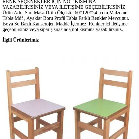
RENK SEÇENEKLER İÇİN NOT KISMINA
YAZABİLİRİSİNİZ VEYA İLETİŞİME GEÇEBİLİRİSİNİZ.
Ürün Adı : Sarı Masa Ürün Ölçüsü : 60*120*54 h cm Malzeme:
Tabla Mdf , Ayaklar Boru Profil Tabla Farklı Renkler Mevcuttur.
Boya Su Bazlı Kanserojen Madde İçermez. Renkler içi iletişime
geçebilirsiniz veya sipariş sırasında not kısmına yazabilirsiniz.
İlgili Ürünlerimiz