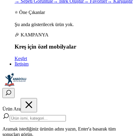
→
Sepeti Görüntüle
→
İstek Oluştur
→
Favoriler
→
Karşılaştır
⭐ Öne Çıkanlar
Şu anda gösterilecek ürün yok.
🎉 KAMPANYA
Kreş için
özel
mobilyalar
Keşfet
İletişim
Ürün Ara
Aramak istediğiniz ürünün adını yazın, Enter'a basarak tüm
sonuçları görün.