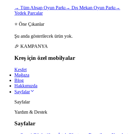
→
Tüm Ahşap Oyun Parkı
→
Dış Mekan Oyun Parkı
→
Yedek Parçalar
⭐ Öne Çıkanlar
Şu anda gösterilecek ürün yok.
🎉 KAMPANYA
Kreş için
özel
mobilyalar
Keşfet
Mağaza
Blog
Hakkımızda
Sayfalar
Sayfalar
Yardım & Destek
Sayfalar