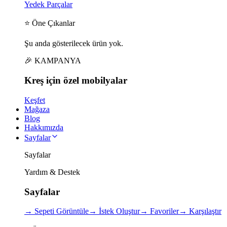
Yedek Parçalar
⭐ Öne Çıkanlar
Şu anda gösterilecek ürün yok.
🎉 KAMPANYA
Kreş için
özel
mobilyalar
Keşfet
Mağaza
Blog
Hakkımızda
Sayfalar
Sayfalar
Yardım & Destek
Sayfalar
→
Sepeti Görüntüle
→
İstek Oluştur
→
Favoriler
→
Karşılaştır