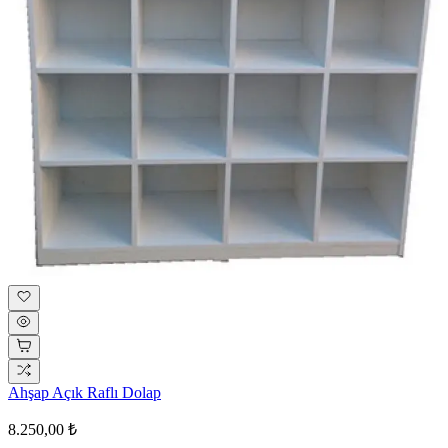
Ahşap Açık Raflı Dolap
8.250,00 ₺