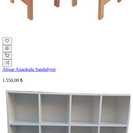
Ahşap Anaokulu Sandalyesi
1.550,00 ₺