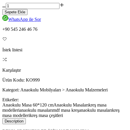
Sepete Ekle
WhatsApp ile Sor
+90 545 246 46 76
İstek listesi
Karşılaştır
Ürün Kodu:
KO999
Kategori:
Anaokulu Mobilyaları > Anaokulu Malzemeleri
Etiketler:
Anaokulu Masa 60*120 cm
Anaokulu Masaları
kreş masa
modelleri
anaokulu masaları
mdf masa kreş
anaokulu masaları
kreş
masa modelleri
kreş masa çeşitleri
Description