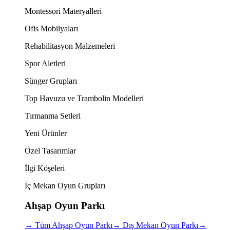
Montessori Materyalleri
Ofis Mobilyaları
Rehabilitasyon Malzemeleri
Spor Aletleri
Sünger Grupları
Top Havuzu ve Trambolin Modelleri
Tırmanma Setleri
Yeni Ürünler
Özel Tasarımlar
İlgi Köşeleri
İç Mekan Oyun Grupları
Ahşap Oyun Parkı
→
Tüm Ahşap Oyun Parkı
→
Dış Mekan Oyun Parkı
→