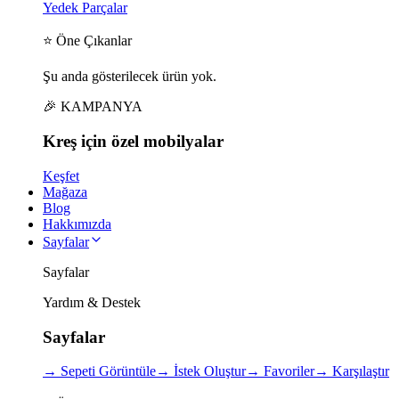
Yedek Parçalar
⭐ Öne Çıkanlar
Şu anda gösterilecek ürün yok.
🎉 KAMPANYA
Kreş için
özel
mobilyalar
Keşfet
Mağaza
Blog
Hakkımızda
Sayfalar
Sayfalar
Yardım & Destek
Sayfalar
→
Sepeti Görüntüle
→
İstek Oluştur
→
Favoriler
→
Karşılaştır