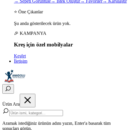
→
Sepeti Görüntüle
→
İstek Oluştur
→
Favoriler
→
Karşılaştır
⭐ Öne Çıkanlar
Şu anda gösterilecek ürün yok.
🎉 KAMPANYA
Kreş için
özel
mobilyalar
Keşfet
İletişim
Ürün Ara
Aramak istediğiniz ürünün adını yazın, Enter'a basarak tüm
sonuçları görün.