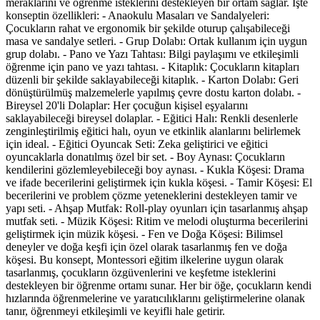
meraklarını ve öğrenme isteklerini destekleyen bir ortam sağlar. İşte
konseptin özellikleri: - Anaokulu Masaları ve Sandalyeleri:
Çocukların rahat ve ergonomik bir şekilde oturup çalışabileceği
masa ve sandalye setleri. - Grup Dolabı: Ortak kullanım için uygun
grup dolabı. - Pano ve Yazı Tahtası: Bilgi paylaşımı ve etkileşimli
öğrenme için pano ve yazı tahtası. - Kitaplık: Çocukların kitapları
düzenli bir şekilde saklayabileceği kitaplık. - Karton Dolabı: Geri
dönüştürülmüş malzemelerle yapılmış çevre dostu karton dolabı. -
Bireysel 20'li Dolaplar: Her çocuğun kişisel eşyalarını
saklayabileceği bireysel dolaplar. - Eğitici Halı: Renkli desenlerle
zenginleştirilmiş eğitici halı, oyun ve etkinlik alanlarını belirlemek
için ideal. - Eğitici Oyuncak Seti: Zeka geliştirici ve eğitici
oyuncaklarla donatılmış özel bir set. - Boy Aynası: Çocukların
kendilerini gözlemleyebileceği boy aynası. - Kukla Köşesi: Drama
ve ifade becerilerini geliştirmek için kukla köşesi. - Tamir Köşesi: El
becerilerini ve problem çözme yeteneklerini destekleyen tamir ve
yapı seti. - Ahşap Mutfak: Roll-play oyunları için tasarlanmış ahşap
mutfak seti. - Müzik Köşesi: Ritim ve melodi oluşturma becerilerini
geliştirmek için müzik köşesi. - Fen ve Doğa Köşesi: Bilimsel
deneyler ve doğa keşfi için özel olarak tasarlanmış fen ve doğa
köşesi. Bu konsept, Montessori eğitim ilkelerine uygun olarak
tasarlanmış, çocukların özgüvenlerini ve keşfetme isteklerini
destekleyen bir öğrenme ortamı sunar. Her bir öğe, çocukların kendi
hızlarında öğrenmelerine ve yaratıcılıklarını geliştirmelerine olanak
tanır, öğrenmeyi etkileşimli ve keyifli hale getirir.