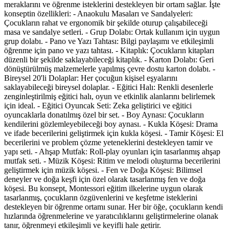
meraklarını ve öğrenme isteklerini destekleyen bir ortam sağlar. İşte
konseptin özellikleri: - Anaokulu Masaları ve Sandalyeleri:
Çocukların rahat ve ergonomik bir şekilde oturup çalışabileceği
masa ve sandalye setleri. - Grup Dolabı: Ortak kullanım için uygun
grup dolabı. - Pano ve Yazı Tahtası: Bilgi paylaşımı ve etkileşimli
öğrenme için pano ve yazı tahtası. - Kitaplık: Çocukların kitapları
düzenli bir şekilde saklayabileceği kitaplık. - Karton Dolabı: Geri
dönüştürülmüş malzemelerle yapılmış çevre dostu karton dolabı. -
Bireysel 20'li Dolaplar: Her çocuğun kişisel eşyalarını
saklayabileceği bireysel dolaplar. - Eğitici Halı: Renkli desenlerle
zenginleştirilmiş eğitici halı, oyun ve etkinlik alanlarını belirlemek
için ideal. - Eğitici Oyuncak Seti: Zeka geliştirici ve eğitici
oyuncaklarla donatılmış özel bir set. - Boy Aynası: Çocukların
kendilerini gözlemleyebileceği boy aynası. - Kukla Köşesi: Drama
ve ifade becerilerini geliştirmek için kukla köşesi. - Tamir Köşesi: El
becerilerini ve problem çözme yeteneklerini destekleyen tamir ve
yapı seti. - Ahşap Mutfak: Roll-play oyunları için tasarlanmış ahşap
mutfak seti. - Müzik Köşesi: Ritim ve melodi oluşturma becerilerini
geliştirmek için müzik köşesi. - Fen ve Doğa Köşesi: Bilimsel
deneyler ve doğa keşfi için özel olarak tasarlanmış fen ve doğa
köşesi. Bu konsept, Montessori eğitim ilkelerine uygun olarak
tasarlanmış, çocukların özgüvenlerini ve keşfetme isteklerini
destekleyen bir öğrenme ortamı sunar. Her bir öğe, çocukların kendi
hızlarında öğrenmelerine ve yaratıcılıklarını geliştirmelerine olanak
tanır, öğrenmeyi etkileşimli ve keyifli hale getirir.