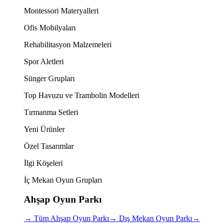
Montessori Materyalleri
Ofis Mobilyaları
Rehabilitasyon Malzemeleri
Spor Aletleri
Sünger Grupları
Top Havuzu ve Trambolin Modelleri
Tırmanma Setleri
Yeni Ürünler
Özel Tasarımlar
İlgi Köşeleri
İç Mekan Oyun Grupları
Ahşap Oyun Parkı
→
Tüm Ahşap Oyun Parkı
→
Dış Mekan Oyun Parkı
→