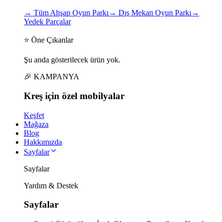
→
Tüm Ahşap Oyun Parkı
→
Dış Mekan Oyun Parkı
→
Yedek Parçalar
⭐ Öne Çıkanlar
Şu anda gösterilecek ürün yok.
🎉 KAMPANYA
Kreş için
özel
mobilyalar
Keşfet
Mağaza
Blog
Hakkımızda
Sayfalar
Sayfalar
Yardım & Destek
Sayfalar