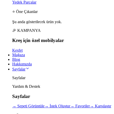
Yedek Parçalar
⭐ Öne Çıkanlar
Şu anda gösterilecek ürün yok.
🎉 KAMPANYA
Kreş için
özel
mobilyalar
Keşfet
Mağaza
Blog
Hakkımızda
Sayfalar
Sayfalar
Yardım & Destek
Sayfalar
→
Sepeti Görüntüle
→
İstek Oluştur
→
Favoriler
→
Karşılaştır