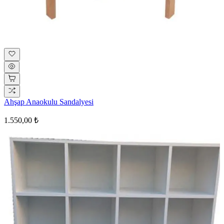
Ahşap Anaokulu Sandalyesi
1.550,00 ₺