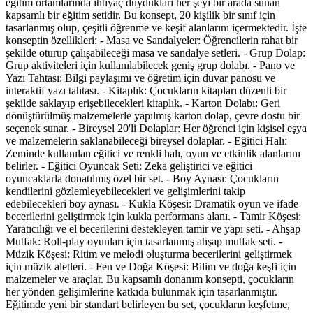
eğitim ortamlarında ihtiyaç duydukları her şeyi bir arada sunan
kapsamlı bir eğitim setidir. Bu konsept, 20 kişilik bir sınıf için
tasarlanmış olup, çeşitli öğrenme ve keşif alanlarını içermektedir. İşte
konseptin özellikleri: - Masa ve Sandalyeler: Öğrencilerin rahat bir
şekilde oturup çalışabileceği masa ve sandalye setleri. - Grup Dolap:
Grup aktiviteleri için kullanılabilecek geniş grup dolabı. - Pano ve
Yazı Tahtası: Bilgi paylaşımı ve öğretim için duvar panosu ve
interaktif yazı tahtası. - Kitaplık: Çocukların kitapları düzenli bir
şekilde saklayıp erişebilecekleri kitaplık. - Karton Dolabı: Geri
dönüştürülmüş malzemelerle yapılmış karton dolap, çevre dostu bir
seçenek sunar. - Bireysel 20'li Dolaplar: Her öğrenci için kişisel eşya
ve malzemelerin saklanabileceği bireysel dolaplar. - Eğitici Halı:
Zeminde kullanılan eğitici ve renkli halı, oyun ve etkinlik alanlarını
belirler. - Eğitici Oyuncak Seti: Zeka geliştirici ve eğitici
oyuncaklarla donatılmış özel bir set. - Boy Aynası: Çocukların
kendilerini gözlemleyebilecekleri ve gelişimlerini takip
edebilecekleri boy aynası. - Kukla Köşesi: Dramatik oyun ve ifade
becerilerini geliştirmek için kukla performans alanı. - Tamir Köşesi:
Yaratıcılığı ve el becerilerini destekleyen tamir ve yapı seti. - Ahşap
Mutfak: Roll-play oyunları için tasarlanmış ahşap mutfak seti. -
Müzik Köşesi: Ritim ve melodi oluşturma becerilerini geliştirmek
için müzik aletleri. - Fen ve Doğa Köşesi: Bilim ve doğa keşfi için
malzemeler ve araçlar. Bu kapsamlı donanım konsepti, çocukların
her yönden gelişimlerine katkıda bulunmak için tasarlanmıştır.
Eğitimde yeni bir standart belirleyen bu set, çocukların keşfetme,