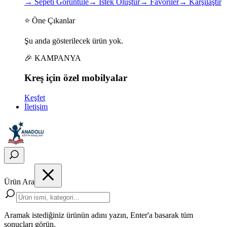
→
Sepeti Görüntüle
→
İstek Oluştur
→
Favoriler
→
Karşılaştır
⭐ Öne Çıkanlar
Şu anda gösterilecek ürün yok.
🎉 KAMPANYA
Kreş için
özel
mobilyalar
Keşfet
İletişim
Ürün Ara
Aramak istediğiniz ürünün adını yazın, Enter'a basarak tüm
sonuçları görün.