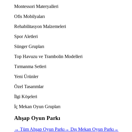
Montessori Materyalleri
Ofis Mobilyaları
Rehabilitasyon Malzemeleri
Spor Aletleri
Sünger Grupları
Top Havuzu ve Trambolin Modelleri
Tırmanma Setleri
Yeni Ürünler
Özel Tasarımlar
İlgi Köşeleri
İç Mekan Oyun Grupları
Ahşap Oyun Parkı
→
Tüm Ahşap Oyun Parkı
→
Dış Mekan Oyun Parkı
→