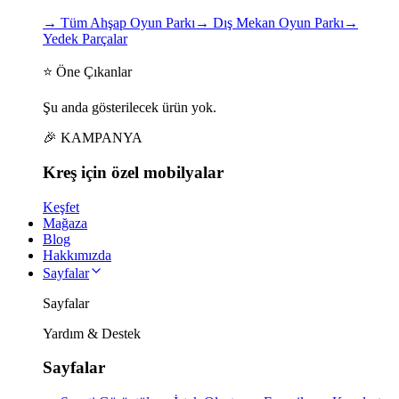
→
Tüm Ahşap Oyun Parkı
→
Dış Mekan Oyun Parkı
→
Yedek Parçalar
⭐ Öne Çıkanlar
Şu anda gösterilecek ürün yok.
🎉 KAMPANYA
Kreş için
özel
mobilyalar
Keşfet
Mağaza
Blog
Hakkımızda
Sayfalar
Sayfalar
Yardım & Destek
Sayfalar