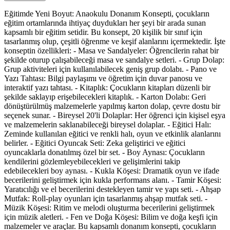
Eğitimde Yeni Boyut: Anaokulu Donanım Konsepti, çocukların
eğitim ortamlarında ihtiyaç duydukları her şeyi bir arada sunan
kapsamlı bir eğitim setidir. Bu konsept, 20 kişilik bir sınıf için
tasarlanmış olup, çeşitli öğrenme ve keşif alanlarını içermektedir. İşte
konseptin özellikleri: - Masa ve Sandalyeler: Öğrencilerin rahat bir
şekilde oturup çalışabileceği masa ve sandalye setleri. - Grup Dolap:
Grup aktiviteleri için kullanılabilecek geniş grup dolabı. - Pano ve
Yazı Tahtası: Bilgi paylaşımı ve öğretim için duvar panosu ve
interaktif yazı tahtası. - Kitaplık: Çocukların kitapları düzenli bir
şekilde saklayıp erişebilecekleri kitaplık. - Karton Dolabı: Geri
dönüştürülmüş malzemelerle yapılmış karton dolap, çevre dostu bir
seçenek sunar. - Bireysel 20'li Dolaplar: Her öğrenci için kişisel eşya
ve malzemelerin saklanabileceği bireysel dolaplar. - Eğitici Halı:
Zeminde kullanılan eğitici ve renkli halı, oyun ve etkinlik alanlarını
belirler. - Eğitici Oyuncak Seti: Zeka geliştirici ve eğitici
oyuncaklarla donatılmış özel bir set. - Boy Aynası: Çocukların
kendilerini gözlemleyebilecekleri ve gelişimlerini takip
edebilecekleri boy aynası. - Kukla Köşesi: Dramatik oyun ve ifade
becerilerini geliştirmek için kukla performans alanı. - Tamir Köşesi:
Yaratıcılığı ve el becerilerini destekleyen tamir ve yapı seti. - Ahşap
Mutfak: Roll-play oyunları için tasarlanmış ahşap mutfak seti. -
Müzik Köşesi: Ritim ve melodi oluşturma becerilerini geliştirmek
için müzik aletleri. - Fen ve Doğa Köşesi: Bilim ve doğa keşfi için
malzemeler ve araçlar. Bu kapsamlı donanım konsepti, çocukların