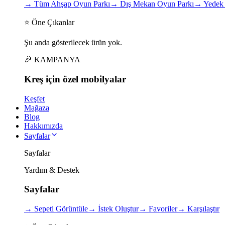
→
Tüm Ahşap Oyun Parkı
→
Dış Mekan Oyun Parkı
→
Yedek 
⭐ Öne Çıkanlar
Şu anda gösterilecek ürün yok.
🎉 KAMPANYA
Kreş için
özel
mobilyalar
Keşfet
Mağaza
Blog
Hakkımızda
Sayfalar
Sayfalar
Yardım & Destek
Sayfalar
→
Sepeti Görüntüle
→
İstek Oluştur
→
Favoriler
→
Karşılaştır