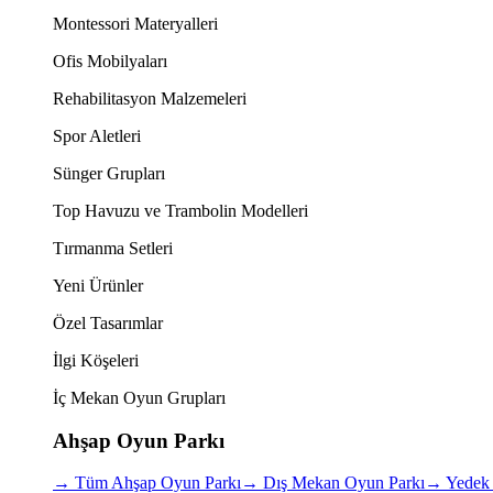
Montessori Materyalleri
Ofis Mobilyaları
Rehabilitasyon Malzemeleri
Spor Aletleri
Sünger Grupları
Top Havuzu ve Trambolin Modelleri
Tırmanma Setleri
Yeni Ürünler
Özel Tasarımlar
İlgi Köşeleri
İç Mekan Oyun Grupları
Ahşap Oyun Parkı
→
Tüm Ahşap Oyun Parkı
→
Dış Mekan Oyun Parkı
→
Yedek 