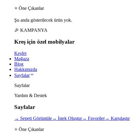
⭐ Öne Çıkanlar
Şu anda gösterilecek ürün yok.
🎉 KAMPANYA
Kreş için
özel
mobilyalar
Keşfet
Mağaza
Blog
Hakkımızda
Sayfalar
Sayfalar
Yardım & Destek
Sayfalar
→
Sepeti Görüntüle
→
İstek Oluştur
→
Favoriler
→
Karşılaştır
⭐ Öne Çıkanlar