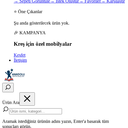
→
Sepeti Görüntüle
→
İstek Oluştur
→
Favoriler
→
Karşılaştır
⭐ Öne Çıkanlar
Şu anda gösterilecek ürün yok.
🎉 KAMPANYA
Kreş için
özel
mobilyalar
Keşfet
İletişim
Ürün Ara
Aramak istediğiniz ürünün adını yazın, Enter'a basarak tüm
sonuçları görün.