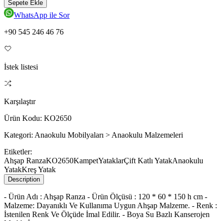
Sepete Ekle
WhatsApp ile Sor
+90 545 246 46 76
İstek listesi
Karşılaştır
Ürün Kodu:
KO2650
Kategori:
Anaokulu Mobilyaları > Anaokulu Malzemeleri
Etiketler:
Ahşap Ranza
KO2650
Kampet
Yataklar
Çift Katlı Yatak
Anaokulu
Yatak
Kreş Yatak
Description
- Ürün Adı : Ahşap Ranza - Ürün Ölçüsü : 120 * 60 * 150 h cm -
Malzeme: Dayanıklı Ve Kullanıma Uygun Ahşap Malzeme. - Renk :
İstenilen Renk Ve Ölçüde İmal Edilir. - Boya Su Bazlı Kanserojen