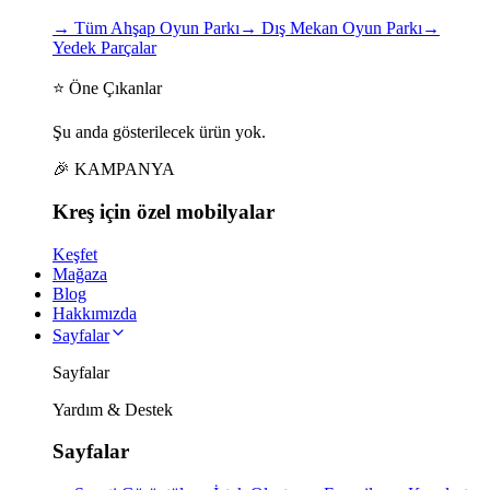
→
Tüm Ahşap Oyun Parkı
→
Dış Mekan Oyun Parkı
→
Yedek Parçalar
⭐ Öne Çıkanlar
Şu anda gösterilecek ürün yok.
🎉 KAMPANYA
Kreş için
özel
mobilyalar
Keşfet
Mağaza
Blog
Hakkımızda
Sayfalar
Sayfalar
Yardım & Destek
Sayfalar