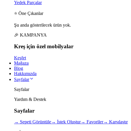
Yedek Parçalar
⭐ Öne Çıkanlar
Şu anda gösterilecek ürün yok.
🎉 KAMPANYA
Kreş için
özel
mobilyalar
Keşfet
Mağaza
Blog
Hakkımızda
Sayfalar
Sayfalar
Yardım & Destek
Sayfalar
→
Sepeti Görüntüle
→
İstek Oluştur
→
Favoriler
→
Karşılaştır