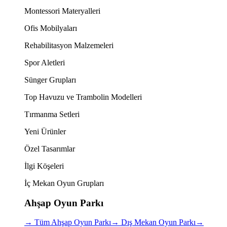
Montessori Materyalleri
Ofis Mobilyaları
Rehabilitasyon Malzemeleri
Spor Aletleri
Sünger Grupları
Top Havuzu ve Trambolin Modelleri
Tırmanma Setleri
Yeni Ürünler
Özel Tasarımlar
İlgi Köşeleri
İç Mekan Oyun Grupları
Ahşap Oyun Parkı
→
Tüm Ahşap Oyun Parkı
→
Dış Mekan Oyun Parkı
→