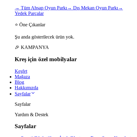
→
Tüm Ahşap Oyun Parkı
→
Dış Mekan Oyun Parkı
→
Yedek Parçalar
⭐ Öne Çıkanlar
Şu anda gösterilecek ürün yok.
🎉 KAMPANYA
Kreş için
özel
mobilyalar
Keşfet
Mağaza
Blog
Hakkımızda
Sayfalar
Sayfalar
Yardım & Destek
Sayfalar