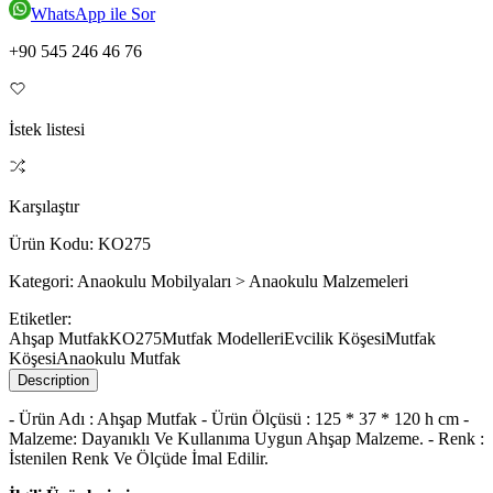
WhatsApp ile Sor
+90 545 246 46 76
İstek listesi
Karşılaştır
Ürün Kodu:
KO275
Kategori:
Anaokulu Mobilyaları > Anaokulu Malzemeleri
Etiketler:
Ahşap Mutfak
KO275
Mutfak Modelleri
Evcilik Köşesi
Mutfak
Köşesi
Anaokulu Mutfak
Description
- Ürün Adı : Ahşap Mutfak - Ürün Ölçüsü : 125 * 37 * 120 h cm -
Malzeme: Dayanıklı Ve Kullanıma Uygun Ahşap Malzeme. - Renk :
İstenilen Renk Ve Ölçüde İmal Edilir.