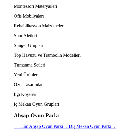
Montessori Materyalleri
Ofis Mobilyaları
Rehabilitasyon Malzemeleri
Spor Aletleri
Sünger Grupları
Top Havuzu ve Trambolin Modelleri
Tırmanma Setleri
Yeni Ürünler
Özel Tasarımlar
İlgi Köşeleri
İç Mekan Oyun Grupları
Ahşap Oyun Parkı
→
Tüm Ahşap Oyun Parkı
→
Dış Mekan Oyun Parkı
→