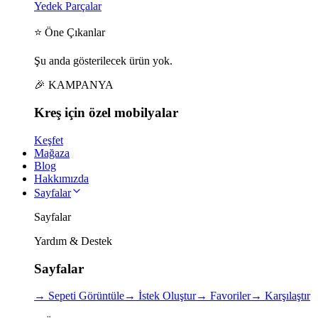
Yedek Parçalar
⭐ Öne Çıkanlar
Şu anda gösterilecek ürün yok.
🎉 KAMPANYA
Kreş için
özel
mobilyalar
Keşfet
Mağaza
Blog
Hakkımızda
Sayfalar
Sayfalar
Yardım & Destek
Sayfalar
→
Sepeti Görüntüle
→
İstek Oluştur
→
Favoriler
→
Karşılaştır