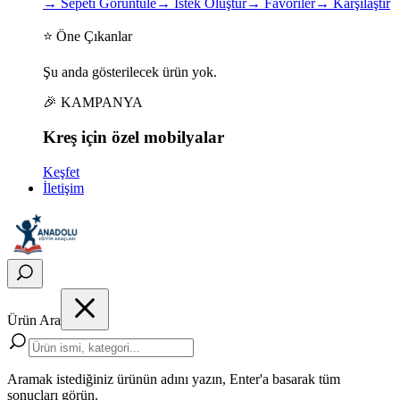
→
Sepeti Görüntüle
→
İstek Oluştur
→
Favoriler
→
Karşılaştır
⭐ Öne Çıkanlar
Şu anda gösterilecek ürün yok.
🎉 KAMPANYA
Kreş için
özel
mobilyalar
Keşfet
İletişim
Ürün Ara
Aramak istediğiniz ürünün adını yazın, Enter'a basarak tüm
sonuçları görün.