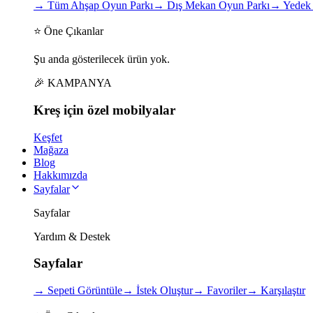
→
Tüm Ahşap Oyun Parkı
→
Dış Mekan Oyun Parkı
→
Yedek 
⭐ Öne Çıkanlar
Şu anda gösterilecek ürün yok.
🎉 KAMPANYA
Kreş için
özel
mobilyalar
Keşfet
Mağaza
Blog
Hakkımızda
Sayfalar
Sayfalar
Yardım & Destek
Sayfalar
→
Sepeti Görüntüle
→
İstek Oluştur
→
Favoriler
→
Karşılaştır