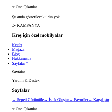
⭐ Öne Çıkanlar
Şu anda gösterilecek ürün yok.
🎉 KAMPANYA
Kreş için
özel
mobilyalar
Keşfet
Mağaza
Blog
Hakkımızda
Sayfalar
Sayfalar
Yardım & Destek
Sayfalar
→
Sepeti Görüntüle
→
İstek Oluştur
→
Favoriler
→
Karşılaştır
⭐ Öne Çıkanlar