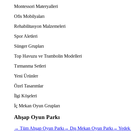
Montessori Materyalleri
Ofis Mobilyaları
Rehabilitasyon Malzemeleri
Spor Aletleri
Sünger Grupları
Top Havuzu ve Trambolin Modelleri
Tırmanma Setleri
Yeni Ürünler
Özel Tasarımlar
İlgi Köşeleri
İç Mekan Oyun Grupları
Ahşap Oyun Parkı
→
Tüm Ahşap Oyun Parkı
→
Dış Mekan Oyun Parkı
→
Yedek 