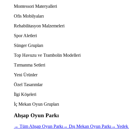
Montessori Materyalleri
Ofis Mobilyaları
Rehabilitasyon Malzemeleri
Spor Aletleri
Sünger Grupları
Top Havuzu ve Trambolin Modelleri
Tırmanma Setleri
Yeni Ürünler
Özel Tasarımlar
İlgi Köşeleri
İç Mekan Oyun Grupları
Ahşap Oyun Parkı
→
Tüm Ahşap Oyun Parkı
→
Dış Mekan Oyun Parkı
→
Yedek 