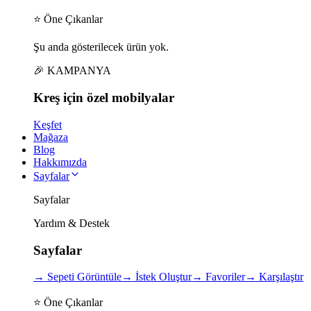
⭐ Öne Çıkanlar
Şu anda gösterilecek ürün yok.
🎉 KAMPANYA
Kreş için
özel
mobilyalar
Keşfet
Mağaza
Blog
Hakkımızda
Sayfalar
Sayfalar
Yardım & Destek
Sayfalar
→
Sepeti Görüntüle
→
İstek Oluştur
→
Favoriler
→
Karşılaştır
⭐ Öne Çıkanlar