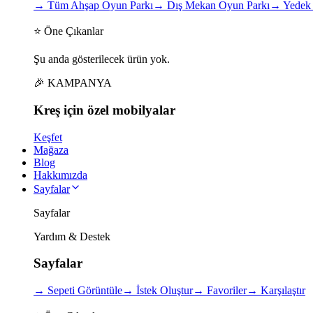
→
Tüm Ahşap Oyun Parkı
→
Dış Mekan Oyun Parkı
→
Yedek 
⭐ Öne Çıkanlar
Şu anda gösterilecek ürün yok.
🎉 KAMPANYA
Kreş için
özel
mobilyalar
Keşfet
Mağaza
Blog
Hakkımızda
Sayfalar
Sayfalar
Yardım & Destek
Sayfalar
→
Sepeti Görüntüle
→
İstek Oluştur
→
Favoriler
→
Karşılaştır