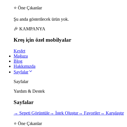
⭐ Öne Çıkanlar
Şu anda gösterilecek ürün yok.
🎉 KAMPANYA
Kreş için
özel
mobilyalar
Keşfet
Mağaza
Blog
Hakkımızda
Sayfalar
Sayfalar
Yardım & Destek
Sayfalar
→
Sepeti Görüntüle
→
İstek Oluştur
→
Favoriler
→
Karşılaştır
⭐ Öne Çıkanlar