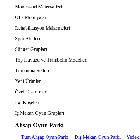
Montessori Materyalleri
Ofis Mobilyaları
Rehabilitasyon Malzemeleri
Spor Aletleri
Sünger Grupları
Top Havuzu ve Trambolin Modelleri
Tırmanma Setleri
Yeni Ürünler
Özel Tasarımlar
İlgi Köşeleri
İç Mekan Oyun Grupları
Ahşap Oyun Parkı
→
Tüm Ahşap Oyun Parkı
→
Dış Mekan Oyun Parkı
→
Yedek 