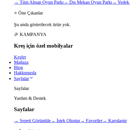
→
Tüm Ahşap Oyun Parkı
→
Dış Mekan Oyun Parkı
→
Yedek 
⭐ Öne Çıkanlar
Şu anda gösterilecek ürün yok.
🎉 KAMPANYA
Kreş için
özel
mobilyalar
Keşfet
Mağaza
Blog
Hakkımızda
Sayfalar
Sayfalar
Yardım & Destek
Sayfalar
→
Sepeti Görüntüle
→
İstek Oluştur
→
Favoriler
→
Karşılaştır