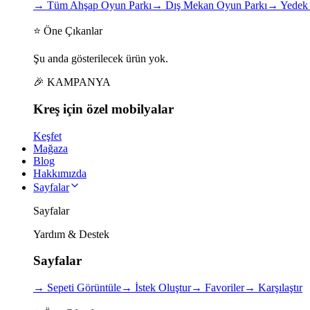
→
Tüm Ahşap Oyun Parkı
→
Dış Mekan Oyun Parkı
→
Yedek 
⭐ Öne Çıkanlar
Şu anda gösterilecek ürün yok.
🎉 KAMPANYA
Kreş için
özel
mobilyalar
Keşfet
Mağaza
Blog
Hakkımızda
Sayfalar
Sayfalar
Yardım & Destek
Sayfalar
→
Sepeti Görüntüle
→
İstek Oluştur
→
Favoriler
→
Karşılaştır