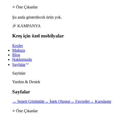
⭐ Öne Çıkanlar
Şu anda gösterilecek ürün yok.
🎉 KAMPANYA
Kreş için
özel
mobilyalar
Keşfet
Mağaza
Blog
Hakkımızda
Sayfalar
Sayfalar
Yardım & Destek
Sayfalar
→
Sepeti Görüntüle
→
İstek Oluştur
→
Favoriler
→
Karşılaştır
⭐ Öne Çıkanlar