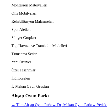
Montessori Materyalleri
Ofis Mobilyaları
Rehabilitasyon Malzemeleri
Spor Aletleri
Sünger Grupları
Top Havuzu ve Trambolin Modelleri
Tırmanma Setleri
Yeni Ürünler
Özel Tasarımlar
İlgi Köşeleri
İç Mekan Oyun Grupları
Ahşap Oyun Parkı
→
Tüm Ahşap Oyun Parkı
→
Dış Mekan Oyun Parkı
→
Yedek 