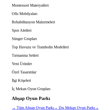
Montessori Materyalleri
Ofis Mobilyaları
Rehabilitasyon Malzemeleri
Spor Aletleri
Sünger Grupları
Top Havuzu ve Trambolin Modelleri
Tırmanma Setleri
Yeni Ürünler
Özel Tasarımlar
İlgi Köşeleri
İç Mekan Oyun Grupları
Ahşap Oyun Parkı
→
Tüm Ahşap Oyun Parkı
→
Dış Mekan Oyun Parkı
→