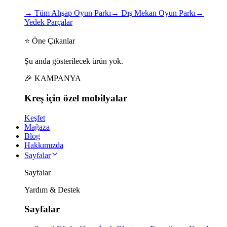
→
Tüm Ahşap Oyun Parkı
→
Dış Mekan Oyun Parkı
→
Yedek Parçalar
⭐ Öne Çıkanlar
Şu anda gösterilecek ürün yok.
🎉 KAMPANYA
Kreş için
özel
mobilyalar
Keşfet
Mağaza
Blog
Hakkımızda
Sayfalar
Sayfalar
Yardım & Destek
Sayfalar