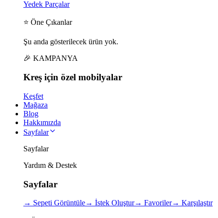
Yedek Parçalar
⭐ Öne Çıkanlar
Şu anda gösterilecek ürün yok.
🎉 KAMPANYA
Kreş için
özel
mobilyalar
Keşfet
Mağaza
Blog
Hakkımızda
Sayfalar
Sayfalar
Yardım & Destek
Sayfalar
→
Sepeti Görüntüle
→
İstek Oluştur
→
Favoriler
→
Karşılaştır