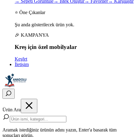
→
Sepeti Görüntüle
→
İstek Oluştur
→
Favoriler
→
Karşılaştır
⭐ Öne Çıkanlar
Şu anda gösterilecek ürün yok.
🎉 KAMPANYA
Kreş için
özel
mobilyalar
Keşfet
İletişim
Ürün Ara
Aramak istediğiniz ürünün adını yazın, Enter'a basarak tüm
sonuçları görün.