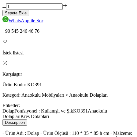
Sepete Ekle
WhatsApp ile Sor
+90 545 246 46 76
İstek listesi
Karşılaştır
Ürün Kodu:
KO391
Kategori:
Anaokulu Mobilyaları > Anaokulu Dolapları
Etiketler:
DolapFonfsiyonel : Kullanışlı ve Şık
KO391
Anaokulu
Dolapları
Kreş Dolapları
Description
- Ürün Adı : Dolap - Ürün Ölçüsü : 110 * 35 * 85 h cm - Malzeme: