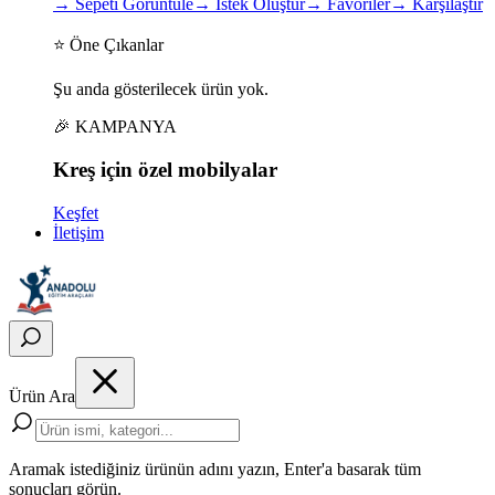
→
Sepeti Görüntüle
→
İstek Oluştur
→
Favoriler
→
Karşılaştır
⭐ Öne Çıkanlar
Şu anda gösterilecek ürün yok.
🎉 KAMPANYA
Kreş için
özel
mobilyalar
Keşfet
İletişim
Ürün Ara
Aramak istediğiniz ürünün adını yazın, Enter'a basarak tüm
sonuçları görün.