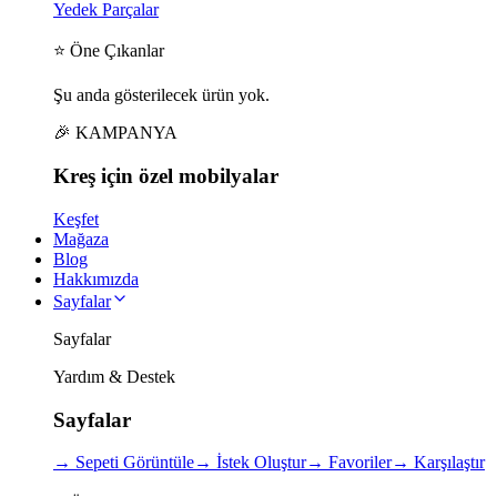
Yedek Parçalar
⭐ Öne Çıkanlar
Şu anda gösterilecek ürün yok.
🎉 KAMPANYA
Kreş için
özel
mobilyalar
Keşfet
Mağaza
Blog
Hakkımızda
Sayfalar
Sayfalar
Yardım & Destek
Sayfalar
→
Sepeti Görüntüle
→
İstek Oluştur
→
Favoriler
→
Karşılaştır