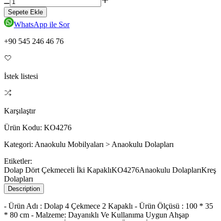
Sepete Ekle
WhatsApp ile Sor
+90 545 246 46 76
İstek listesi
Karşılaştır
Ürün Kodu:
KO4276
Kategori:
Anaokulu Mobilyaları > Anaokulu Dolapları
Etiketler:
Dolap Dört Çekmeceli İki Kapaklı
KO4276
Anaokulu Dolapları
Kreş
Dolapları
Description
- Ürün Adı : Dolap 4 Çekmece 2 Kapaklı - Ürün Ölçüsü : 100 * 35
* 80 cm - Malzeme: Dayanıklı Ve Kullanıma Uygun Ahşap