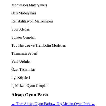
Montessori Materyalleri
Ofis Mobilyaları
Rehabilitasyon Malzemeleri
Spor Aletleri
Sünger Grupları
Top Havuzu ve Trambolin Modelleri
Tırmanma Setleri
Yeni Ürünler
Özel Tasarımlar
İlgi Köşeleri
İç Mekan Oyun Grupları
Ahşap Oyun Parkı
→
Tüm Ahşap Oyun Parkı
→
Dış Mekan Oyun Parkı
→