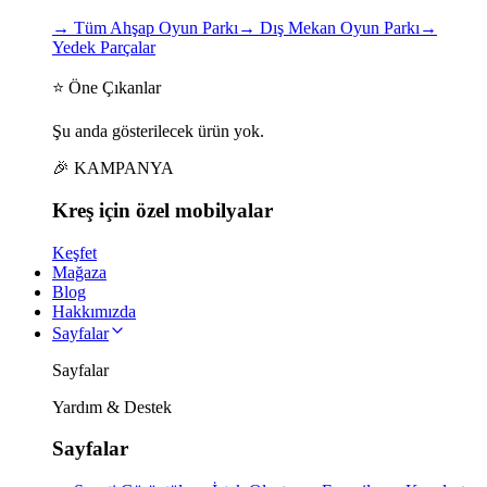
→
Tüm Ahşap Oyun Parkı
→
Dış Mekan Oyun Parkı
→
Yedek Parçalar
⭐ Öne Çıkanlar
Şu anda gösterilecek ürün yok.
🎉 KAMPANYA
Kreş için
özel
mobilyalar
Keşfet
Mağaza
Blog
Hakkımızda
Sayfalar
Sayfalar
Yardım & Destek
Sayfalar