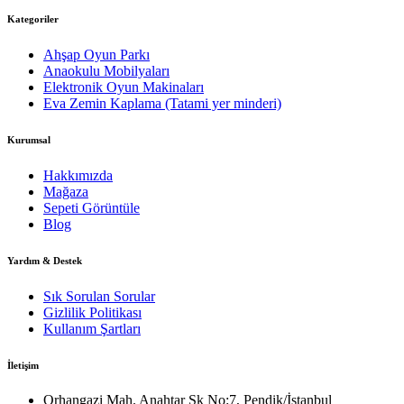
Kategoriler
Ahşap Oyun Parkı
Anaokulu Mobilyaları
Elektronik Oyun Makinaları
Eva Zemin Kaplama (Tatami yer minderi)
Kurumsal
Hakkımızda
Mağaza
Sepeti Görüntüle
Blog
Yardım & Destek
Sık Sorulan Sorular
Gizlilik Politikası
Kullanım Şartları
İletişim
Orhangazi Mah. Anahtar Sk No:7, Pendik/İstanbul