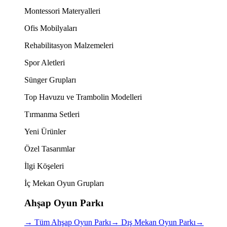
Montessori Materyalleri
Ofis Mobilyaları
Rehabilitasyon Malzemeleri
Spor Aletleri
Sünger Grupları
Top Havuzu ve Trambolin Modelleri
Tırmanma Setleri
Yeni Ürünler
Özel Tasarımlar
İlgi Köşeleri
İç Mekan Oyun Grupları
Ahşap Oyun Parkı
→
Tüm Ahşap Oyun Parkı
→
Dış Mekan Oyun Parkı
→