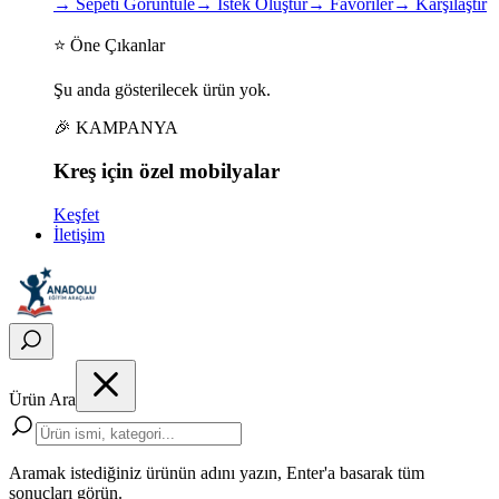
→
Sepeti Görüntüle
→
İstek Oluştur
→
Favoriler
→
Karşılaştır
⭐ Öne Çıkanlar
Şu anda gösterilecek ürün yok.
🎉 KAMPANYA
Kreş için
özel
mobilyalar
Keşfet
İletişim
Ürün Ara
Aramak istediğiniz ürünün adını yazın, Enter'a basarak tüm
sonuçları görün.