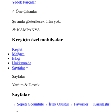
Yedek Parçalar
⭐ Öne Çıkanlar
Şu anda gösterilecek ürün yok.
🎉 KAMPANYA
Kreş için
özel
mobilyalar
Keşfet
Mağaza
Blog
Hakkımızda
Sayfalar
Sayfalar
Yardım & Destek
Sayfalar
→
Sepeti Görüntüle
→
İstek Oluştur
→
Favoriler
→
Karşılaştır