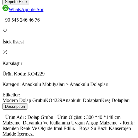
Sepete Ekle
WhatsApp ile Sor
+90 545 246 46 76
İstek listesi
Karşılaştır
Ürün Kodu:
KO4229
Kategori:
Anaokulu Mobilyaları > Anaokulu Dolapları
Etiketler:
Modern Dolap Grubu
KO4229
Anaokulu Dolapları
Kreş Dolapları
Description
- Ürün Adı : Dolap Grubu - Ürün Ölçüsü : 300 *40 *148 cm -
Malzeme: Dayanıklı Ve Kullanıma Uygun Ahşap Malzeme. - Renk :
İstenilen Renk Ve Ölçüde İmal Edilir. - Boya Su Bazlı Kanserojen
Madde İçermez.