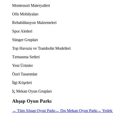
Montessori Materyalleri
Ofis Mobilyaları
Rehabilitasyon Malzemeleri
Spor Aletleri
Sünger Grupları
Top Havuzu ve Trambolin Modelleri
Tırmanma Setleri
Yeni Ürünler
Özel Tasarımlar
İlgi Köşeleri
İç Mekan Oyun Grupları
Ahşap Oyun Parkı
→
Tüm Ahşap Oyun Parkı
→
Dış Mekan Oyun Parkı
→
Yedek 