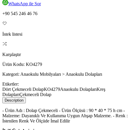
WhatsApp ile Sor
+90 545 246 46 76
İstek listesi
Karşılaştır
Ürün Kodu:
KO4279
Kategori:
Anaokulu Mobilyaları > Anaokulu Dolapları
Etiketler:
Dört Çekmeceli Dolap
KO4279
Anaokulu Dolapları
Kreş
Dolapları
Çekmeceli Dolap
Description
- Ürün Adı : Dolap Çekmeceli - Ürün Ölçüsü : 90 * 40 * 75 h cm -
Malzeme: Dayanıklı Ve Kullanıma Uygun Ahşap Malzeme. - Renk :
İstenilen Renk Ve Ölçüde İmal Edilir