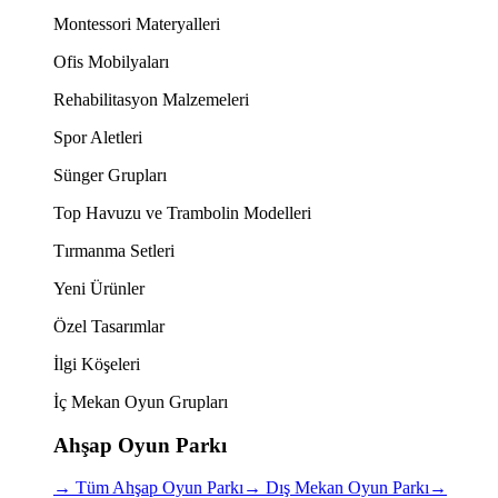
Montessori Materyalleri
Ofis Mobilyaları
Rehabilitasyon Malzemeleri
Spor Aletleri
Sünger Grupları
Top Havuzu ve Trambolin Modelleri
Tırmanma Setleri
Yeni Ürünler
Özel Tasarımlar
İlgi Köşeleri
İç Mekan Oyun Grupları
Ahşap Oyun Parkı
→
Tüm Ahşap Oyun Parkı
→
Dış Mekan Oyun Parkı
→