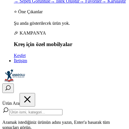
→
Sepeti Görüntüle
→
İstek Oluştur
→
Favoriler
→
Karşılaştır
⭐ Öne Çıkanlar
Şu anda gösterilecek ürün yok.
🎉 KAMPANYA
Kreş için
özel
mobilyalar
Keşfet
İletişim
Ürün Ara
Aramak istediğiniz ürünün adını yazın, Enter'a basarak tüm
sonuçları görün.