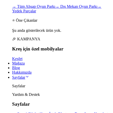
→
Tüm Ahşap Oyun Parkı
→
Dış Mekan Oyun Parkı
→
Yedek Parçalar
⭐ Öne Çıkanlar
Şu anda gösterilecek ürün yok.
🎉 KAMPANYA
Kreş için
özel
mobilyalar
Keşfet
Mağaza
Blog
Hakkımızda
Sayfalar
Sayfalar
Yardım & Destek
Sayfalar