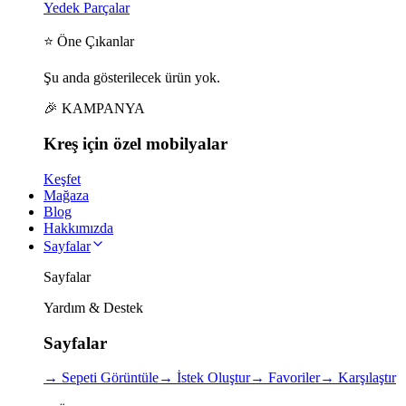
Yedek Parçalar
⭐ Öne Çıkanlar
Şu anda gösterilecek ürün yok.
🎉 KAMPANYA
Kreş için
özel
mobilyalar
Keşfet
Mağaza
Blog
Hakkımızda
Sayfalar
Sayfalar
Yardım & Destek
Sayfalar
→
Sepeti Görüntüle
→
İstek Oluştur
→
Favoriler
→
Karşılaştır