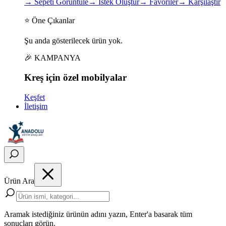
→
Sepeti Görüntüle
→
İstek Oluştur
→
Favoriler
→
Karşılaştır
⭐ Öne Çıkanlar
Şu anda gösterilecek ürün yok.
🎉 KAMPANYA
Kreş için
özel
mobilyalar
Keşfet
İletişim
Ürün Ara
Aramak istediğiniz ürünün adını yazın, Enter'a basarak tüm
sonuçları görün.