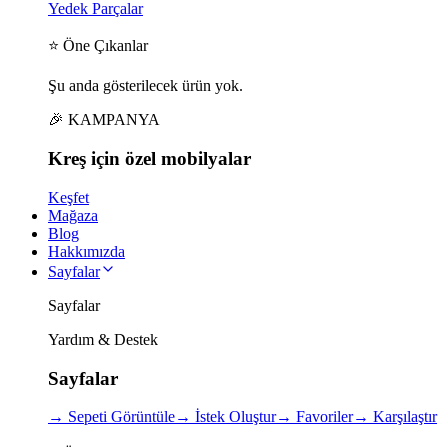
Yedek Parçalar
⭐ Öne Çıkanlar
Şu anda gösterilecek ürün yok.
🎉 KAMPANYA
Kreş için
özel
mobilyalar
Keşfet
Mağaza
Blog
Hakkımızda
Sayfalar
Sayfalar
Yardım & Destek
Sayfalar
→
Sepeti Görüntüle
→
İstek Oluştur
→
Favoriler
→
Karşılaştır