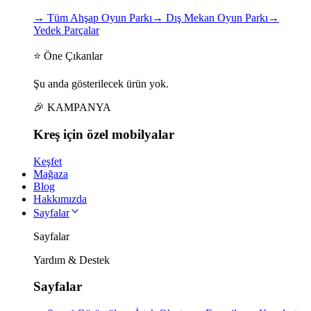
→
Tüm Ahşap Oyun Parkı
→
Dış Mekan Oyun Parkı
→
Yedek Parçalar
⭐ Öne Çıkanlar
Şu anda gösterilecek ürün yok.
🎉 KAMPANYA
Kreş için
özel
mobilyalar
Keşfet
Mağaza
Blog
Hakkımızda
Sayfalar
Sayfalar
Yardım & Destek
Sayfalar