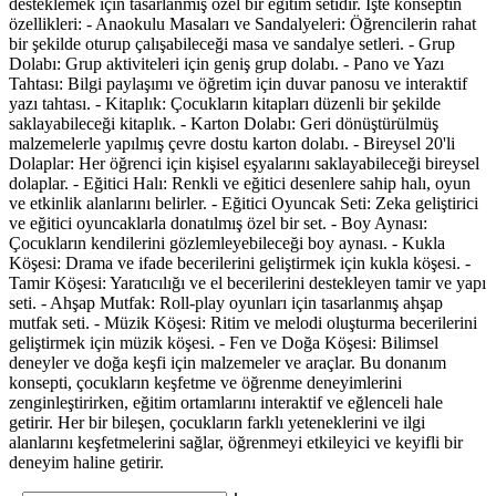
desteklemek için tasarlanmış özel bir eğitim setidir. İşte konseptin
özellikleri: - Anaokulu Masaları ve Sandalyeleri: Öğrencilerin rahat
bir şekilde oturup çalışabileceği masa ve sandalye setleri. - Grup
Dolabı: Grup aktiviteleri için geniş grup dolabı. - Pano ve Yazı
Tahtası: Bilgi paylaşımı ve öğretim için duvar panosu ve interaktif
yazı tahtası. - Kitaplık: Çocukların kitapları düzenli bir şekilde
saklayabileceği kitaplık. - Karton Dolabı: Geri dönüştürülmüş
malzemelerle yapılmış çevre dostu karton dolabı. - Bireysel 20'li
Dolaplar: Her öğrenci için kişisel eşyalarını saklayabileceği bireysel
dolaplar. - Eğitici Halı: Renkli ve eğitici desenlere sahip halı, oyun
ve etkinlik alanlarını belirler. - Eğitici Oyuncak Seti: Zeka geliştirici
ve eğitici oyuncaklarla donatılmış özel bir set. - Boy Aynası:
Çocukların kendilerini gözlemleyebileceği boy aynası. - Kukla
Köşesi: Drama ve ifade becerilerini geliştirmek için kukla köşesi. -
Tamir Köşesi: Yaratıcılığı ve el becerilerini destekleyen tamir ve yapı
seti. - Ahşap Mutfak: Roll-play oyunları için tasarlanmış ahşap
mutfak seti. - Müzik Köşesi: Ritim ve melodi oluşturma becerilerini
geliştirmek için müzik köşesi. - Fen ve Doğa Köşesi: Bilimsel
deneyler ve doğa keşfi için malzemeler ve araçlar. Bu donanım
konsepti, çocukların keşfetme ve öğrenme deneyimlerini
zenginleştirirken, eğitim ortamlarını interaktif ve eğlenceli hale
getirir. Her bir bileşen, çocukların farklı yeteneklerini ve ilgi
alanlarını keşfetmelerini sağlar, öğrenmeyi etkileyici ve keyifli bir
deneyim haline getirir.