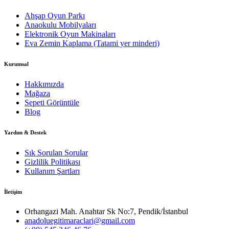
Ahşap Oyun Parkı
Anaokulu Mobilyaları
Elektronik Oyun Makinaları
Eva Zemin Kaplama (Tatami yer minderi)
Kurumsal
Hakkımızda
Mağaza
Sepeti Görüntüle
Blog
Yardım & Destek
Sık Sorulan Sorular
Gizlilik Politikası
Kullanım Şartları
İletişim
Orhangazi Mah. Anahtar Sk No:7, Pendik/İstanbul
anadoluegitimaraclari@gmail.com