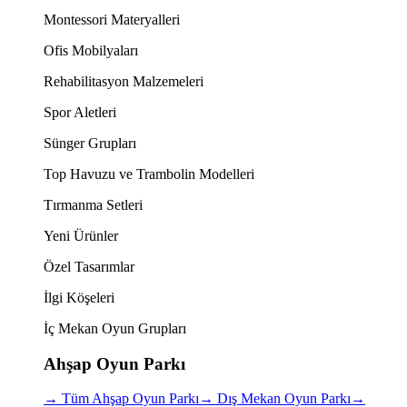
Montessori Materyalleri
Ofis Mobilyaları
Rehabilitasyon Malzemeleri
Spor Aletleri
Sünger Grupları
Top Havuzu ve Trambolin Modelleri
Tırmanma Setleri
Yeni Ürünler
Özel Tasarımlar
İlgi Köşeleri
İç Mekan Oyun Grupları
Ahşap Oyun Parkı
→
Tüm Ahşap Oyun Parkı
→
Dış Mekan Oyun Parkı
→