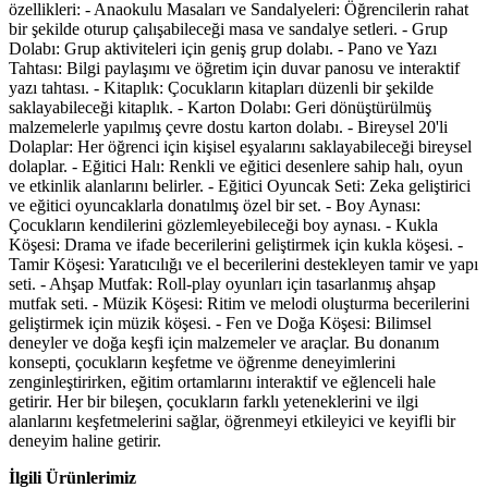
özellikleri: - Anaokulu Masaları ve Sandalyeleri: Öğrencilerin rahat
bir şekilde oturup çalışabileceği masa ve sandalye setleri. - Grup
Dolabı: Grup aktiviteleri için geniş grup dolabı. - Pano ve Yazı
Tahtası: Bilgi paylaşımı ve öğretim için duvar panosu ve interaktif
yazı tahtası. - Kitaplık: Çocukların kitapları düzenli bir şekilde
saklayabileceği kitaplık. - Karton Dolabı: Geri dönüştürülmüş
malzemelerle yapılmış çevre dostu karton dolabı. - Bireysel 20'li
Dolaplar: Her öğrenci için kişisel eşyalarını saklayabileceği bireysel
dolaplar. - Eğitici Halı: Renkli ve eğitici desenlere sahip halı, oyun
ve etkinlik alanlarını belirler. - Eğitici Oyuncak Seti: Zeka geliştirici
ve eğitici oyuncaklarla donatılmış özel bir set. - Boy Aynası:
Çocukların kendilerini gözlemleyebileceği boy aynası. - Kukla
Köşesi: Drama ve ifade becerilerini geliştirmek için kukla köşesi. -
Tamir Köşesi: Yaratıcılığı ve el becerilerini destekleyen tamir ve yapı
seti. - Ahşap Mutfak: Roll-play oyunları için tasarlanmış ahşap
mutfak seti. - Müzik Köşesi: Ritim ve melodi oluşturma becerilerini
geliştirmek için müzik köşesi. - Fen ve Doğa Köşesi: Bilimsel
deneyler ve doğa keşfi için malzemeler ve araçlar. Bu donanım
konsepti, çocukların keşfetme ve öğrenme deneyimlerini
zenginleştirirken, eğitim ortamlarını interaktif ve eğlenceli hale
getirir. Her bir bileşen, çocukların farklı yeteneklerini ve ilgi
alanlarını keşfetmelerini sağlar, öğrenmeyi etkileyici ve keyifli bir
deneyim haline getirir.
İlgili Ürünlerimiz