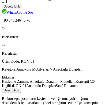
Sepete Ekle
WhatsApp ile Sor
+90 545 246 46 76
İstek listesi
Karşılaştır
Ürün Kodu:
KON-01
Kategori:
Anaokulu Mobilyaları > Anaokulu Dolapları
Etiketler:
Keşfetme Zamanı: Anaokulu Donanım Modelleri Konsepti (20
Kişilik)
KON-01
Anaokulu Dolapları
Sınıf Donanım
Description
Bu konsept, çocukların keşfetme ve öğrenme yolculuğunu
desteklemek için tasarlanmış özel bir eğitim setidir. İşte konseptin