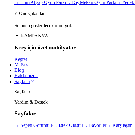
→
Tüm Ahşap Oyun Parkı
→
Dış Mekan Oyun Parkı
→
Yedek 
⭐ Öne Çıkanlar
Şu anda gösterilecek ürün yok.
🎉 KAMPANYA
Kreş için
özel
mobilyalar
Keşfet
Mağaza
Blog
Hakkımızda
Sayfalar
Sayfalar
Yardım & Destek
Sayfalar
→
Sepeti Görüntüle
→
İstek Oluştur
→
Favoriler
→
Karşılaştır