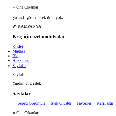
⭐ Öne Çıkanlar
Şu anda gösterilecek ürün yok.
🎉 KAMPANYA
Kreş için
özel
mobilyalar
Keşfet
Mağaza
Blog
Hakkımızda
Sayfalar
Sayfalar
Yardım & Destek
Sayfalar
→
Sepeti Görüntüle
→
İstek Oluştur
→
Favoriler
→
Karşılaştır
⭐ Öne Çıkanlar