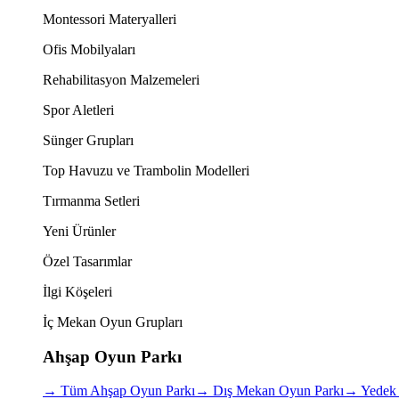
Montessori Materyalleri
Ofis Mobilyaları
Rehabilitasyon Malzemeleri
Spor Aletleri
Sünger Grupları
Top Havuzu ve Trambolin Modelleri
Tırmanma Setleri
Yeni Ürünler
Özel Tasarımlar
İlgi Köşeleri
İç Mekan Oyun Grupları
Ahşap Oyun Parkı
→
Tüm Ahşap Oyun Parkı
→
Dış Mekan Oyun Parkı
→
Yedek 