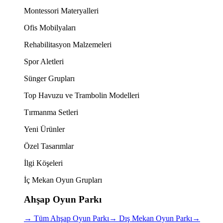
Montessori Materyalleri
Ofis Mobilyaları
Rehabilitasyon Malzemeleri
Spor Aletleri
Sünger Grupları
Top Havuzu ve Trambolin Modelleri
Tırmanma Setleri
Yeni Ürünler
Özel Tasarımlar
İlgi Köşeleri
İç Mekan Oyun Grupları
Ahşap Oyun Parkı
→
Tüm Ahşap Oyun Parkı
→
Dış Mekan Oyun Parkı
→