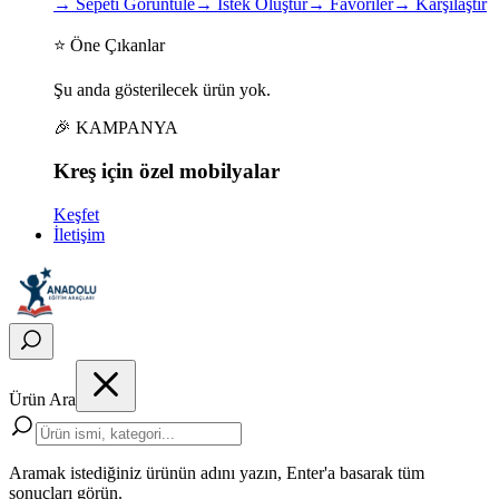
→
Sepeti Görüntüle
→
İstek Oluştur
→
Favoriler
→
Karşılaştır
⭐ Öne Çıkanlar
Şu anda gösterilecek ürün yok.
🎉 KAMPANYA
Kreş için
özel
mobilyalar
Keşfet
İletişim
Ürün Ara
Aramak istediğiniz ürünün adını yazın, Enter'a basarak tüm
sonuçları görün.