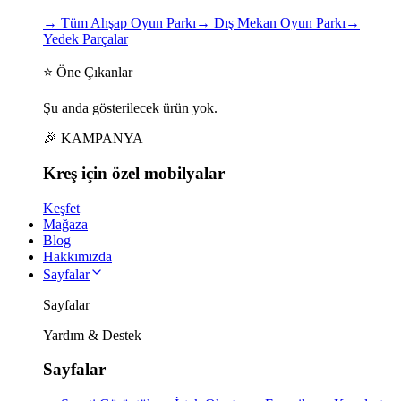
→
Tüm Ahşap Oyun Parkı
→
Dış Mekan Oyun Parkı
→
Yedek Parçalar
⭐ Öne Çıkanlar
Şu anda gösterilecek ürün yok.
🎉 KAMPANYA
Kreş için
özel
mobilyalar
Keşfet
Mağaza
Blog
Hakkımızda
Sayfalar
Sayfalar
Yardım & Destek
Sayfalar