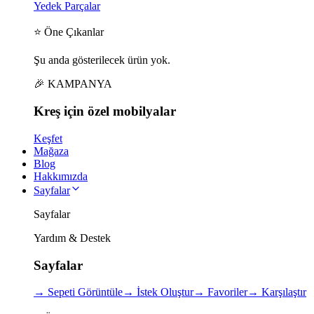
Yedek Parçalar
⭐ Öne Çıkanlar
Şu anda gösterilecek ürün yok.
🎉 KAMPANYA
Kreş için
özel
mobilyalar
Keşfet
Mağaza
Blog
Hakkımızda
Sayfalar
Sayfalar
Yardım & Destek
Sayfalar
→
Sepeti Görüntüle
→
İstek Oluştur
→
Favoriler
→
Karşılaştır