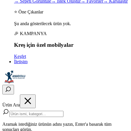
→
Sepeti Görüntüle
→
İstek Oluştur
→
Favoriler
→
Karşılaştır
⭐ Öne Çıkanlar
Şu anda gösterilecek ürün yok.
🎉 KAMPANYA
Kreş için
özel
mobilyalar
Keşfet
İletişim
Ürün Ara
Aramak istediğiniz ürünün adını yazın, Enter'a basarak tüm
sonuçları görün.