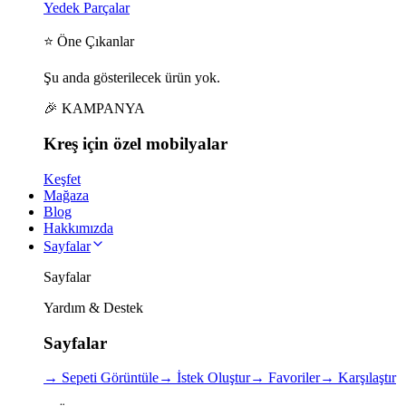
Yedek Parçalar
⭐ Öne Çıkanlar
Şu anda gösterilecek ürün yok.
🎉 KAMPANYA
Kreş için
özel
mobilyalar
Keşfet
Mağaza
Blog
Hakkımızda
Sayfalar
Sayfalar
Yardım & Destek
Sayfalar
→
Sepeti Görüntüle
→
İstek Oluştur
→
Favoriler
→
Karşılaştır