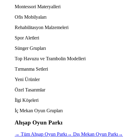
Montessori Materyalleri
Ofis Mobilyaları
Rehabilitasyon Malzemeleri
Spor Aletleri
Sünger Grupları
Top Havuzu ve Trambolin Modelleri
Tırmanma Setleri
Yeni Ürünler
Özel Tasarımlar
İlgi Köşeleri
İç Mekan Oyun Grupları
Ahşap Oyun Parkı
→
Tüm Ahşap Oyun Parkı
→
Dış Mekan Oyun Parkı
→