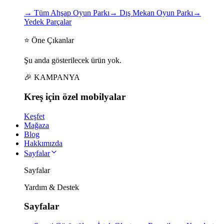
→
Tüm Ahşap Oyun Parkı
→
Dış Mekan Oyun Parkı
→
Yedek Parçalar
⭐ Öne Çıkanlar
Şu anda gösterilecek ürün yok.
🎉 KAMPANYA
Kreş için
özel
mobilyalar
Keşfet
Mağaza
Blog
Hakkımızda
Sayfalar
Sayfalar
Yardım & Destek
Sayfalar