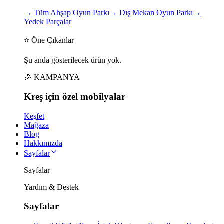
→
Tüm Ahşap Oyun Parkı
→
Dış Mekan Oyun Parkı
→
Yedek Parçalar
⭐ Öne Çıkanlar
Şu anda gösterilecek ürün yok.
🎉 KAMPANYA
Kreş için
özel
mobilyalar
Keşfet
Mağaza
Blog
Hakkımızda
Sayfalar
Sayfalar
Yardım & Destek
Sayfalar