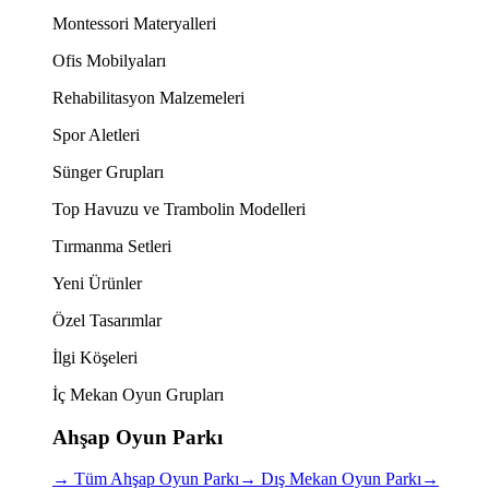
Montessori Materyalleri
Ofis Mobilyaları
Rehabilitasyon Malzemeleri
Spor Aletleri
Sünger Grupları
Top Havuzu ve Trambolin Modelleri
Tırmanma Setleri
Yeni Ürünler
Özel Tasarımlar
İlgi Köşeleri
İç Mekan Oyun Grupları
Ahşap Oyun Parkı
→
Tüm Ahşap Oyun Parkı
→
Dış Mekan Oyun Parkı
→