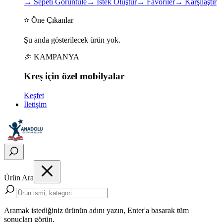
→
Sepeti Görüntüle
→
İstek Oluştur
→
Favoriler
→
Karşılaştır
⭐ Öne Çıkanlar
Şu anda gösterilecek ürün yok.
🎉 KAMPANYA
Kreş için
özel
mobilyalar
Keşfet
İletişim
Ürün Ara
Aramak istediğiniz ürünün adını yazın, Enter'a basarak tüm
sonuçları görün.