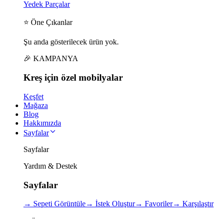
Yedek Parçalar
⭐ Öne Çıkanlar
Şu anda gösterilecek ürün yok.
🎉 KAMPANYA
Kreş için
özel
mobilyalar
Keşfet
Mağaza
Blog
Hakkımızda
Sayfalar
Sayfalar
Yardım & Destek
Sayfalar
→
Sepeti Görüntüle
→
İstek Oluştur
→
Favoriler
→
Karşılaştır