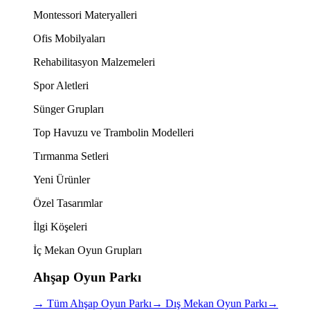
Montessori Materyalleri
Ofis Mobilyaları
Rehabilitasyon Malzemeleri
Spor Aletleri
Sünger Grupları
Top Havuzu ve Trambolin Modelleri
Tırmanma Setleri
Yeni Ürünler
Özel Tasarımlar
İlgi Köşeleri
İç Mekan Oyun Grupları
Ahşap Oyun Parkı
→
Tüm Ahşap Oyun Parkı
→
Dış Mekan Oyun Parkı
→