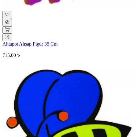
Ahtapot Ahşap Figür 35 Cm
715,00 ₺