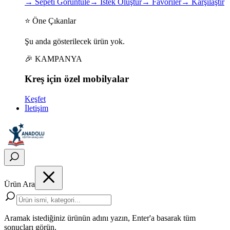
→
Sepeti Görüntüle
→
İstek Oluştur
→
Favoriler
→
Karşılaştır
⭐ Öne Çıkanlar
Şu anda gösterilecek ürün yok.
🎉 KAMPANYA
Kreş için
özel
mobilyalar
Keşfet
İletişim
Ürün Ara
Aramak istediğiniz ürünün adını yazın, Enter'a basarak tüm
sonuçları görün.