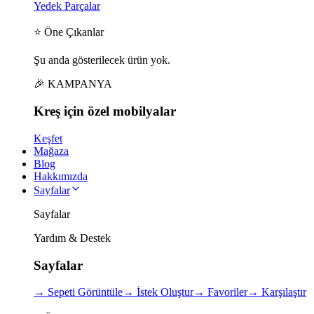
Yedek Parçalar
⭐ Öne Çıkanlar
Şu anda gösterilecek ürün yok.
🎉 KAMPANYA
Kreş için
özel
mobilyalar
Keşfet
Mağaza
Blog
Hakkımızda
Sayfalar
Sayfalar
Yardım & Destek
Sayfalar
→
Sepeti Görüntüle
→
İstek Oluştur
→
Favoriler
→
Karşılaştır