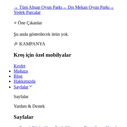
→
Tüm Ahşap Oyun Parkı
→
Dış Mekan Oyun Parkı
→
Yedek Parçalar
⭐ Öne Çıkanlar
Şu anda gösterilecek ürün yok.
🎉 KAMPANYA
Kreş için
özel
mobilyalar
Keşfet
Mağaza
Blog
Hakkımızda
Sayfalar
Sayfalar
Yardım & Destek
Sayfalar