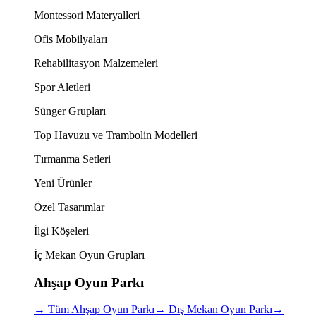
Montessori Materyalleri
Ofis Mobilyaları
Rehabilitasyon Malzemeleri
Spor Aletleri
Sünger Grupları
Top Havuzu ve Trambolin Modelleri
Tırmanma Setleri
Yeni Ürünler
Özel Tasarımlar
İlgi Köşeleri
İç Mekan Oyun Grupları
Ahşap Oyun Parkı
→
Tüm Ahşap Oyun Parkı
→
Dış Mekan Oyun Parkı
→