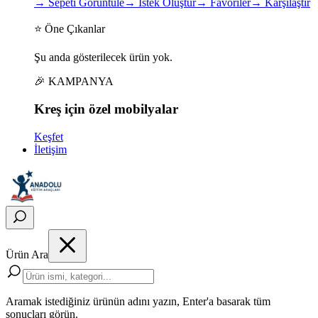
→
Sepeti Görüntüle
→
İstek Oluştur
→
Favoriler
→
Karşılaştır
⭐ Öne Çıkanlar
Şu anda gösterilecek ürün yok.
🎉 KAMPANYA
Kreş için
özel
mobilyalar
Keşfet
İletişim
Ürün Ara
Aramak istediğiniz ürünün adını yazın, Enter'a basarak tüm
sonuçları görün.