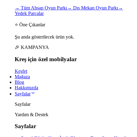
→
Tüm Ahşap Oyun Parkı
→
Dış Mekan Oyun Parkı
→
Yedek Parçalar
⭐ Öne Çıkanlar
Şu anda gösterilecek ürün yok.
🎉 KAMPANYA
Kreş için
özel
mobilyalar
Keşfet
Mağaza
Blog
Hakkımızda
Sayfalar
Sayfalar
Yardım & Destek
Sayfalar