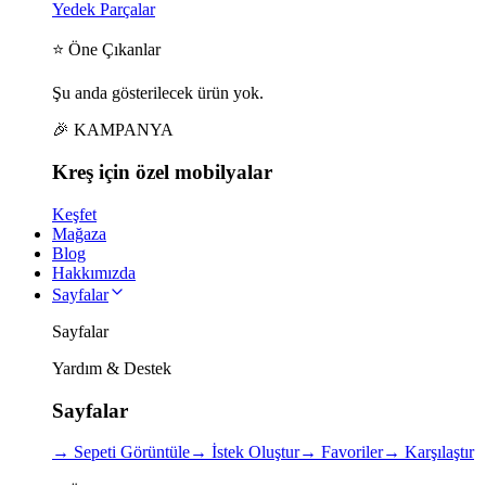
Yedek Parçalar
⭐ Öne Çıkanlar
Şu anda gösterilecek ürün yok.
🎉 KAMPANYA
Kreş için
özel
mobilyalar
Keşfet
Mağaza
Blog
Hakkımızda
Sayfalar
Sayfalar
Yardım & Destek
Sayfalar
→
Sepeti Görüntüle
→
İstek Oluştur
→
Favoriler
→
Karşılaştır