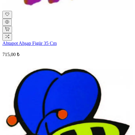
Ahtapot Ahşap Figür 35 Cm
715,00 ₺