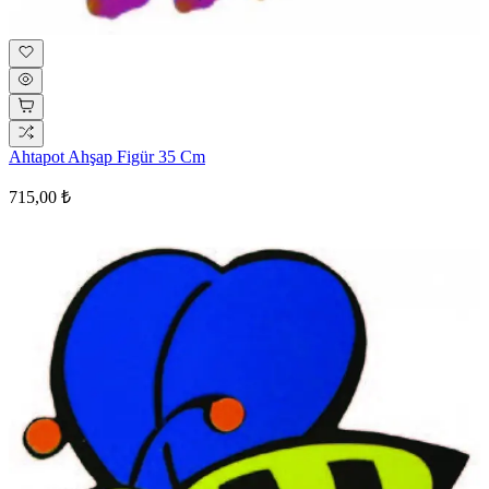
Ahtapot Ahşap Figür 35 Cm
715,00 ₺