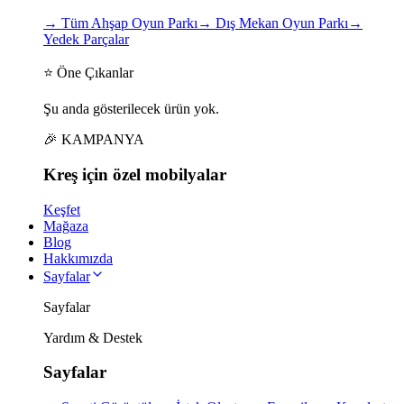
→
Tüm Ahşap Oyun Parkı
→
Dış Mekan Oyun Parkı
→
Yedek Parçalar
⭐ Öne Çıkanlar
Şu anda gösterilecek ürün yok.
🎉 KAMPANYA
Kreş için
özel
mobilyalar
Keşfet
Mağaza
Blog
Hakkımızda
Sayfalar
Sayfalar
Yardım & Destek
Sayfalar