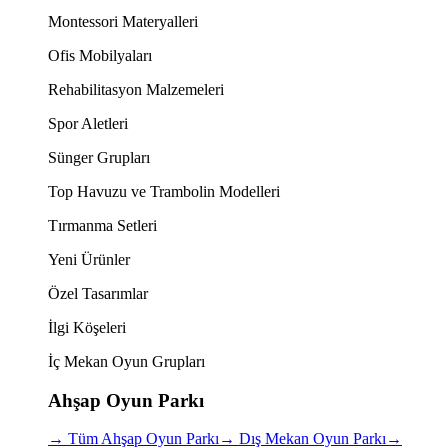
Montessori Materyalleri
Ofis Mobilyaları
Rehabilitasyon Malzemeleri
Spor Aletleri
Sünger Grupları
Top Havuzu ve Trambolin Modelleri
Tırmanma Setleri
Yeni Ürünler
Özel Tasarımlar
İlgi Köşeleri
İç Mekan Oyun Grupları
Ahşap Oyun Parkı
→
Tüm Ahşap Oyun Parkı
→
Dış Mekan Oyun Parkı
→