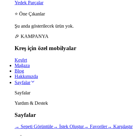
Yedek Parçalar
⭐ Öne Çıkanlar
Şu anda gösterilecek ürün yok.
🎉 KAMPANYA
Kreş için
özel
mobilyalar
Keşfet
Mağaza
Blog
Hakkımızda
Sayfalar
Sayfalar
Yardım & Destek
Sayfalar
→
Sepeti Görüntüle
→
İstek Oluştur
→
Favoriler
→
Karşılaştır