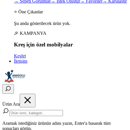
→
Sepeti Görüntüle
→
İstek Oluştur
→
Favoriler
→
Karşılaştır
⭐ Öne Çıkanlar
Şu anda gösterilecek ürün yok.
🎉 KAMPANYA
Kreş için
özel
mobilyalar
Keşfet
İletişim
Ürün Ara
Aramak istediğiniz ürünün adını yazın, Enter'a basarak tüm
sonuçları görün.