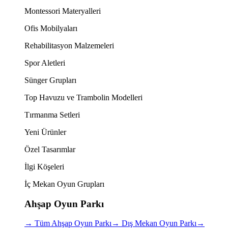
Montessori Materyalleri
Ofis Mobilyaları
Rehabilitasyon Malzemeleri
Spor Aletleri
Sünger Grupları
Top Havuzu ve Trambolin Modelleri
Tırmanma Setleri
Yeni Ürünler
Özel Tasarımlar
İlgi Köşeleri
İç Mekan Oyun Grupları
Ahşap Oyun Parkı
→
Tüm Ahşap Oyun Parkı
→
Dış Mekan Oyun Parkı
→