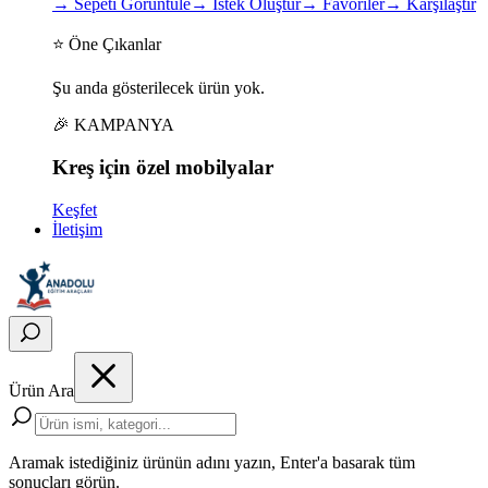
→
Sepeti Görüntüle
→
İstek Oluştur
→
Favoriler
→
Karşılaştır
⭐ Öne Çıkanlar
Şu anda gösterilecek ürün yok.
🎉 KAMPANYA
Kreş için
özel
mobilyalar
Keşfet
İletişim
Ürün Ara
Aramak istediğiniz ürünün adını yazın, Enter'a basarak tüm
sonuçları görün.