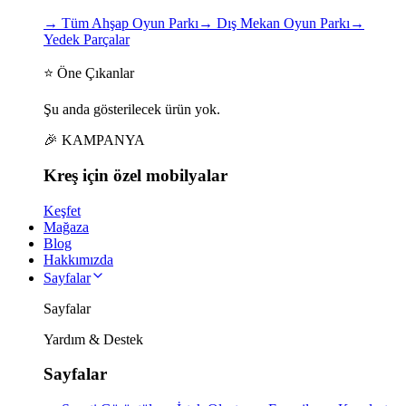
→
Tüm Ahşap Oyun Parkı
→
Dış Mekan Oyun Parkı
→
Yedek Parçalar
⭐ Öne Çıkanlar
Şu anda gösterilecek ürün yok.
🎉 KAMPANYA
Kreş için
özel
mobilyalar
Keşfet
Mağaza
Blog
Hakkımızda
Sayfalar
Sayfalar
Yardım & Destek
Sayfalar