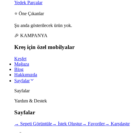
Yedek Parçalar
⭐ Öne Çıkanlar
Şu anda gösterilecek ürün yok.
🎉 KAMPANYA
Kreş için
özel
mobilyalar
Keşfet
Mağaza
Blog
Hakkımızda
Sayfalar
Sayfalar
Yardım & Destek
Sayfalar
→
Sepeti Görüntüle
→
İstek Oluştur
→
Favoriler
→
Karşılaştır