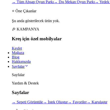
→
Tüm Ahşap Oyun Parkı
→
Dış Mekan Oyun Parkı
→
Yedek 
⭐ Öne Çıkanlar
Şu anda gösterilecek ürün yok.
🎉 KAMPANYA
Kreş için
özel
mobilyalar
Keşfet
Mağaza
Blog
Hakkımızda
Sayfalar
Sayfalar
Yardım & Destek
Sayfalar
→
Sepeti Görüntüle
→
İstek Oluştur
→
Favoriler
→
Karşılaştır