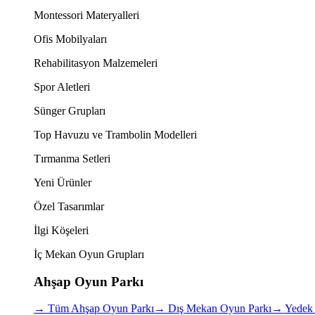
Montessori Materyalleri
Ofis Mobilyaları
Rehabilitasyon Malzemeleri
Spor Aletleri
Sünger Grupları
Top Havuzu ve Trambolin Modelleri
Tırmanma Setleri
Yeni Ürünler
Özel Tasarımlar
İlgi Köşeleri
İç Mekan Oyun Grupları
Ahşap Oyun Parkı
→
Tüm Ahşap Oyun Parkı
→
Dış Mekan Oyun Parkı
→
Yedek 