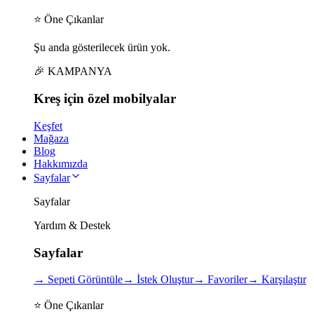
⭐ Öne Çıkanlar
Şu anda gösterilecek ürün yok.
🎉 KAMPANYA
Kreş için
özel
mobilyalar
Keşfet
Mağaza
Blog
Hakkımızda
Sayfalar
Sayfalar
Yardım & Destek
Sayfalar
→
Sepeti Görüntüle
→
İstek Oluştur
→
Favoriler
→
Karşılaştır
⭐ Öne Çıkanlar