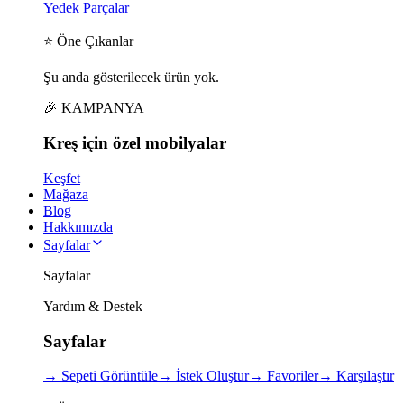
Yedek Parçalar
⭐ Öne Çıkanlar
Şu anda gösterilecek ürün yok.
🎉 KAMPANYA
Kreş için
özel
mobilyalar
Keşfet
Mağaza
Blog
Hakkımızda
Sayfalar
Sayfalar
Yardım & Destek
Sayfalar
→
Sepeti Görüntüle
→
İstek Oluştur
→
Favoriler
→
Karşılaştır