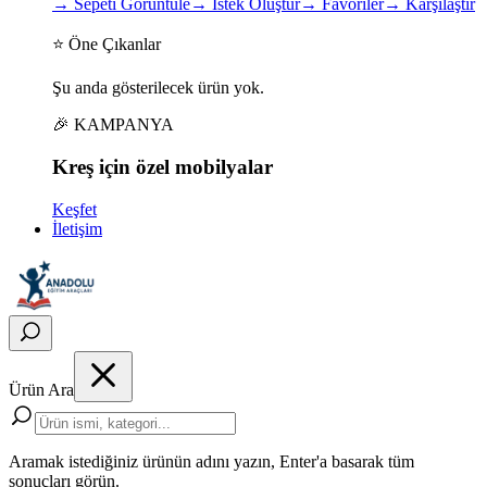
→
Sepeti Görüntüle
→
İstek Oluştur
→
Favoriler
→
Karşılaştır
⭐ Öne Çıkanlar
Şu anda gösterilecek ürün yok.
🎉 KAMPANYA
Kreş için
özel
mobilyalar
Keşfet
İletişim
Ürün Ara
Aramak istediğiniz ürünün adını yazın, Enter'a basarak tüm
sonuçları görün.