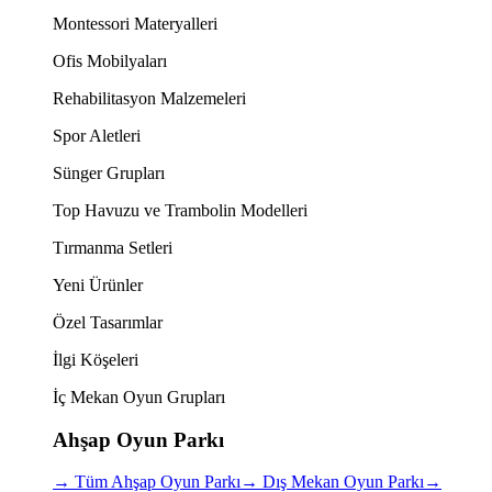
Montessori Materyalleri
Ofis Mobilyaları
Rehabilitasyon Malzemeleri
Spor Aletleri
Sünger Grupları
Top Havuzu ve Trambolin Modelleri
Tırmanma Setleri
Yeni Ürünler
Özel Tasarımlar
İlgi Köşeleri
İç Mekan Oyun Grupları
Ahşap Oyun Parkı
→
Tüm Ahşap Oyun Parkı
→
Dış Mekan Oyun Parkı
→