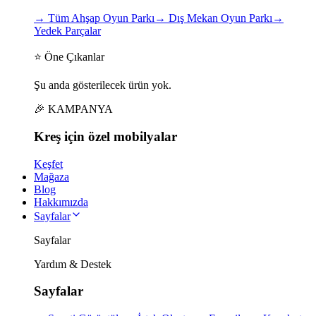
→
Tüm Ahşap Oyun Parkı
→
Dış Mekan Oyun Parkı
→
Yedek Parçalar
⭐ Öne Çıkanlar
Şu anda gösterilecek ürün yok.
🎉 KAMPANYA
Kreş için
özel
mobilyalar
Keşfet
Mağaza
Blog
Hakkımızda
Sayfalar
Sayfalar
Yardım & Destek
Sayfalar