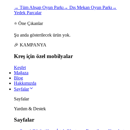
→
Tüm Ahşap Oyun Parkı
→
Dış Mekan Oyun Parkı
→
Yedek Parçalar
⭐ Öne Çıkanlar
Şu anda gösterilecek ürün yok.
🎉 KAMPANYA
Kreş için
özel
mobilyalar
Keşfet
Mağaza
Blog
Hakkımızda
Sayfalar
Sayfalar
Yardım & Destek
Sayfalar