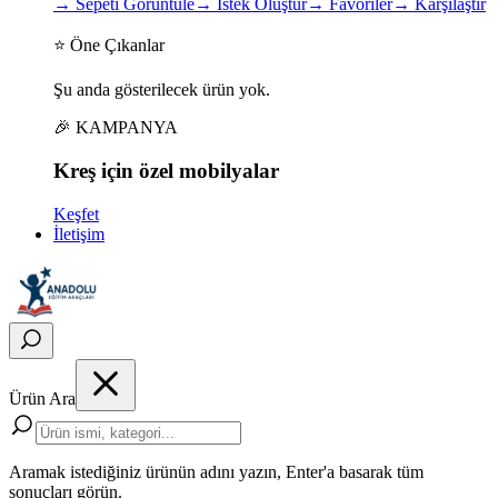
→
Sepeti Görüntüle
→
İstek Oluştur
→
Favoriler
→
Karşılaştır
⭐ Öne Çıkanlar
Şu anda gösterilecek ürün yok.
🎉 KAMPANYA
Kreş için
özel
mobilyalar
Keşfet
İletişim
Ürün Ara
Aramak istediğiniz ürünün adını yazın, Enter'a basarak tüm
sonuçları görün.