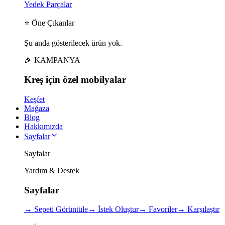
Yedek Parçalar
⭐ Öne Çıkanlar
Şu anda gösterilecek ürün yok.
🎉 KAMPANYA
Kreş için
özel
mobilyalar
Keşfet
Mağaza
Blog
Hakkımızda
Sayfalar
Sayfalar
Yardım & Destek
Sayfalar
→
Sepeti Görüntüle
→
İstek Oluştur
→
Favoriler
→
Karşılaştır