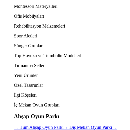
Montessori Materyalleri
Ofis Mobilyaları
Rehabilitasyon Malzemeleri
Spor Aletleri
Sünger Grupları
Top Havuzu ve Trambolin Modelleri
Tırmanma Setleri
Yeni Ürünler
Özel Tasarımlar
İlgi Köşeleri
İç Mekan Oyun Grupları
Ahşap Oyun Parkı
→
Tüm Ahşap Oyun Parkı
→
Dış Mekan Oyun Parkı
→