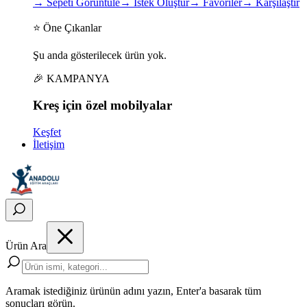
→
Sepeti Görüntüle
→
İstek Oluştur
→
Favoriler
→
Karşılaştır
⭐ Öne Çıkanlar
Şu anda gösterilecek ürün yok.
🎉 KAMPANYA
Kreş için
özel
mobilyalar
Keşfet
İletişim
Ürün Ara
Aramak istediğiniz ürünün adını yazın, Enter'a basarak tüm
sonuçları görün.