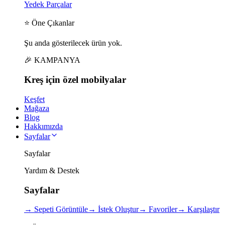
Yedek Parçalar
⭐ Öne Çıkanlar
Şu anda gösterilecek ürün yok.
🎉 KAMPANYA
Kreş için
özel
mobilyalar
Keşfet
Mağaza
Blog
Hakkımızda
Sayfalar
Sayfalar
Yardım & Destek
Sayfalar
→
Sepeti Görüntüle
→
İstek Oluştur
→
Favoriler
→
Karşılaştır