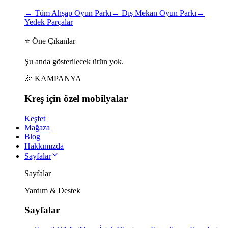
→
Tüm Ahşap Oyun Parkı
→
Dış Mekan Oyun Parkı
→
Yedek Parçalar
⭐ Öne Çıkanlar
Şu anda gösterilecek ürün yok.
🎉 KAMPANYA
Kreş için
özel
mobilyalar
Keşfet
Mağaza
Blog
Hakkımızda
Sayfalar
Sayfalar
Yardım & Destek
Sayfalar