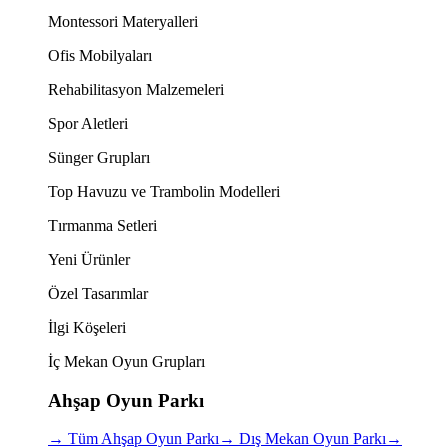
Montessori Materyalleri
Ofis Mobilyaları
Rehabilitasyon Malzemeleri
Spor Aletleri
Sünger Grupları
Top Havuzu ve Trambolin Modelleri
Tırmanma Setleri
Yeni Ürünler
Özel Tasarımlar
İlgi Köşeleri
İç Mekan Oyun Grupları
Ahşap Oyun Parkı
→
Tüm Ahşap Oyun Parkı
→
Dış Mekan Oyun Parkı
→