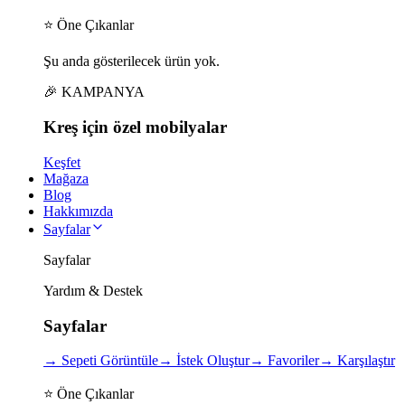
⭐ Öne Çıkanlar
Şu anda gösterilecek ürün yok.
🎉 KAMPANYA
Kreş için
özel
mobilyalar
Keşfet
Mağaza
Blog
Hakkımızda
Sayfalar
Sayfalar
Yardım & Destek
Sayfalar
→
Sepeti Görüntüle
→
İstek Oluştur
→
Favoriler
→
Karşılaştır
⭐ Öne Çıkanlar