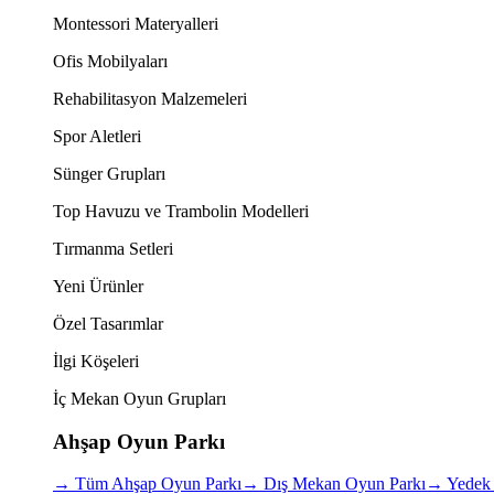
Montessori Materyalleri
Ofis Mobilyaları
Rehabilitasyon Malzemeleri
Spor Aletleri
Sünger Grupları
Top Havuzu ve Trambolin Modelleri
Tırmanma Setleri
Yeni Ürünler
Özel Tasarımlar
İlgi Köşeleri
İç Mekan Oyun Grupları
Ahşap Oyun Parkı
→
Tüm Ahşap Oyun Parkı
→
Dış Mekan Oyun Parkı
→
Yedek 