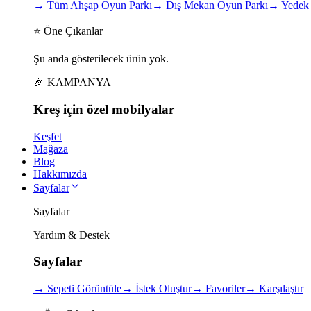
→
Tüm Ahşap Oyun Parkı
→
Dış Mekan Oyun Parkı
→
Yedek 
⭐ Öne Çıkanlar
Şu anda gösterilecek ürün yok.
🎉 KAMPANYA
Kreş için
özel
mobilyalar
Keşfet
Mağaza
Blog
Hakkımızda
Sayfalar
Sayfalar
Yardım & Destek
Sayfalar
→
Sepeti Görüntüle
→
İstek Oluştur
→
Favoriler
→
Karşılaştır