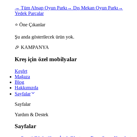
→
Tüm Ahşap Oyun Parkı
→
Dış Mekan Oyun Parkı
→
Yedek Parçalar
⭐ Öne Çıkanlar
Şu anda gösterilecek ürün yok.
🎉 KAMPANYA
Kreş için
özel
mobilyalar
Keşfet
Mağaza
Blog
Hakkımızda
Sayfalar
Sayfalar
Yardım & Destek
Sayfalar