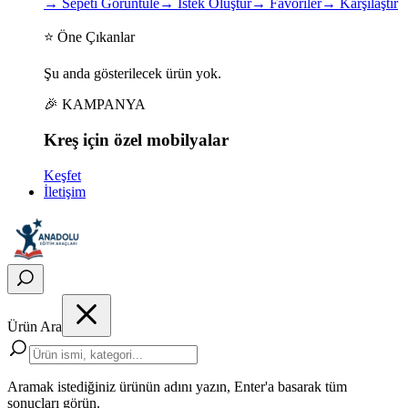
→
Sepeti Görüntüle
→
İstek Oluştur
→
Favoriler
→
Karşılaştır
⭐ Öne Çıkanlar
Şu anda gösterilecek ürün yok.
🎉 KAMPANYA
Kreş için
özel
mobilyalar
Keşfet
İletişim
Ürün Ara
Aramak istediğiniz ürünün adını yazın, Enter'a basarak tüm
sonuçları görün.