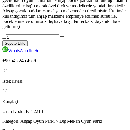
geçirdikleri oyun alanlarıdır. Ahşap çocuk parkları bulunduğu alanın
özelliklerine bağlı olarak özel ölçü ve modellerde yapılabilmektedir.
Ahşap çocuk parkları çam ahşap malzemeden üretilmiştir. Üretimde
kullandığımız tüm ahşap malzeme emprenye edilmek sureti ile,
böceklenme ve olumsuz dış hava koşullarına karşı dayanıklı hale
getirilmiştir.
Sepete Ekle
WhatsApp ile Sor
+90 545 246 46 76
İstek listesi
Karşılaştır
Ürün Kodu:
KE-2213
Kategori:
Ahşap Oyun Parkı > Dış Mekan Oyun Parkı