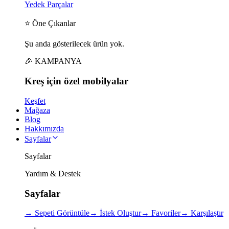
Yedek Parçalar
⭐ Öne Çıkanlar
Şu anda gösterilecek ürün yok.
🎉 KAMPANYA
Kreş için
özel
mobilyalar
Keşfet
Mağaza
Blog
Hakkımızda
Sayfalar
Sayfalar
Yardım & Destek
Sayfalar
→
Sepeti Görüntüle
→
İstek Oluştur
→
Favoriler
→
Karşılaştır