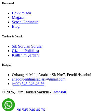
Kurumsal
Hakkımızda
Mağaza
Sepeti Görüntüle
Blog
Yardım & Destek
Sık Sorulan Sorular
Gizlilik Politikası
Kullanım Şartları
İletişim
Orhangazi Mah. Anahtar Sk No:7, Pendik/İstanbul
anadoluegitimaraclari@gmail.com
(+90) 545 246 46 76
©
2026
, Tüm Hakları Saklıdır -
Enteosoft
+90 545 246 46 76