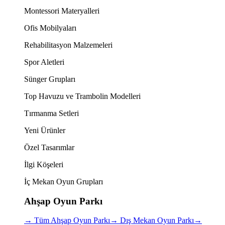
Montessori Materyalleri
Ofis Mobilyaları
Rehabilitasyon Malzemeleri
Spor Aletleri
Sünger Grupları
Top Havuzu ve Trambolin Modelleri
Tırmanma Setleri
Yeni Ürünler
Özel Tasarımlar
İlgi Köşeleri
İç Mekan Oyun Grupları
Ahşap Oyun Parkı
→
Tüm Ahşap Oyun Parkı
→
Dış Mekan Oyun Parkı
→