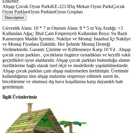
Etiketler:
Ahşap Çocuk Oyun Parkı
KE-2213
Dış Mekan Oyun Parkı
Çocuk
Oyun Parkları
Oyun Parkları
Oyun Grupları
Description
Güvenlik Alanı: 10 * 7 m Oturum Alanı: 8 * 5 m Yaş Aralığı: +3
Kullanılan Ağaç: İthal Çam Emprenyeli Kullanılan Boya: Su Bazlı
Kanserojen Madde İçermez. Nakliye ve Montaj: İstanbul İçi Nakliye
ve Montaj Fiyatlara Dahildir. Her Şehirde Montaj Desteği
Verilmektedir. Garanti: Çürüme ve Küflenmeye Karşı 10 Yıl . Ahşap
çocuk oyun parkları , çocukların özgürce oynadıkları ve keyifli vakit
geçirdikleri oyun alanlarıdır. Ahşap çocuk parkları bulunduğu alanın
özelliklerine bağlı olarak özel ölçü ve modellerde yapılabilmektedir.
Ahşap çocuk parkları çam ahşap malzemeden üretilmiştir. Üretimde
kullandığımız tüm ahşap malzeme emprenye edilmek sureti ile,
böceklenme ve olumsuz dış hava koşullarına karşı dayanıklı hale
getirilmiştir.
İlgili Ürünlerimiz